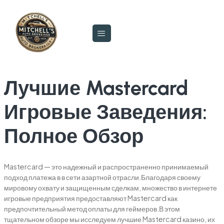
Лучшие Mastercard
Игровые Заведения:
Полное Обзор
Mastercard — это надежный и распространенно принимаемый
подход платежа в в сети азартной отрасли.Благодаря своему
мировому охвату и защищенным сделкам, множество в интернете
игровые предприятия предоставляют Mastercard как
предпочтительный метод оплаты для геймеров.В этом
тщательном обзоре мы исследуем лучшие Mastercard казино, их