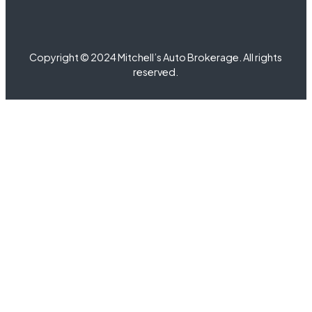
Copyright © 2024 Mitchell’s Auto Brokerage. All rights
reserved.