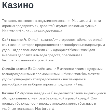
Казино
Так как вы осознаете выгоды использования Mastercard в сети
игровых предприятиях, давайте’s изучим несколько лучшие
Mastercard онлайн казино доступные:
Сайт казино A:
Онлайн казино A — это респектабельное онлайн
сайт казино, которое предоставляет разнообразные видеоигры и
удобный для пользователя.Они одобряют Mastercard для
внесения депозита и вывода средств, обеспечивая
беспрепятственный игровой опыт.
Онлайн казино B:
Онлайн казино B известно своими щедрыми
вознаграждениями и промоакциями.С Mastercard вы можете
удобно утверждать эти предложения и наслаждаться
разнообразным выбором игровых предприятий игр.
Казино C:
Игровое заведение C выделяется своим выдающимся
обслуживанием клиентов и безопасной игровой средой.Они
придают безопасности игроков и предоставляют быстрые и
удобные транзакции Mastercard.