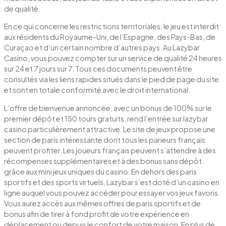
de qualité.
En ce qui concerne les restrictions territoriales, le jeu est interdit
aux résidents du Royaume-Uni, de l’Espagne, des Pays-Bas, de
Curaçao et d’un certain nombre d’autres pays. Au Lazybar
Casino, vous pouvez compter sur un service de qualité 24 heures
sur 24 et 7 jours sur 7. Tous ces documents peuvent être
consultés via les liens rapides situés dans le pied de page du site
et sont en totale conformité avec le droit international.
L’offre de bienvenue annoncée, avec un bonus de 100% sur le
premier dépôt et 150 tours gratuits, rend l’entrée sur lazybar
casino particulièrement attractive. Le site de jeux propose une
section de paris intéressante dont tous les parieurs français
peuvent profiter. Les joueurs français peuvent s’attendre à des
récompenses supplémentaires et à des bonus sans dépôt
grâce aux mini jeux uniques du casino. En dehors des paris
sportifs et des sports virtuels, Lazybar s’est doté d’un casino en
ligne auquel vous pouvez accéder pour essayer vos jeux favoris.
Vous aurez accès aux mêmes offres de paris sportifs et de
bonus afin de tirer à fond profit de votre expérience en
déplacement ou depuis le confort de votre maison. En plus de