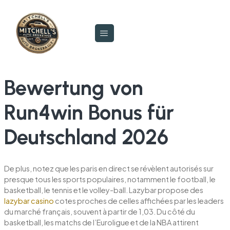
Bewertung von
Run4win Bonus für
Deutschland 2026
De plus, notez que les paris en direct se révèlent autorisés sur
presque tous les sports populaires, notamment le football, le
basketball, le tennis et le volley-ball. Lazybar propose des
lazybar casino
cotes proches de celles affichées par les leaders
du marché français, souvent à partir de 1,03. Du côté du
basketball, les matchs de l’Euroligue et de la NBA attirent