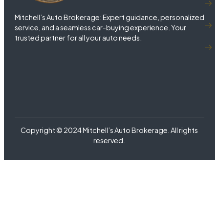
Mitchell’s Auto Brokerage: Expert guidance, personalized
service, and a seamless car-buying experience. Your
trusted partner for all your auto needs.
Copyright © 2024 Mitchell’s Auto Brokerage. All rights
reserved.