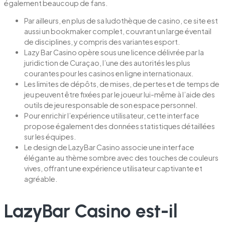
également beaucoup de fans.
Par ailleurs, en plus de sa ludothèque de casino, ce site est
aussi un bookmaker complet, couvrant un large éventail
de disciplines, y compris des variantes esport.
Lazy Bar Casino opère sous une licence délivrée par la
juridiction de Curaçao, l’une des autorités les plus
courantes pour les casinos en ligne internationaux.
Les limites de dépôts, de mises, de pertes et de temps de
jeu peuvent être fixées par le joueur lui-même à l’aide des
outils de jeu responsable de son espace personnel.
Pour enrichir l’expérience utilisateur, cette interface
propose également des données statistiques détaillées
sur les équipes.
Le design de LazyBar Casino associe une interface
élégante au thème sombre avec des touches de couleurs
vives, offrant une expérience utilisateur captivante et
agréable.
LazyBar Casino est-il