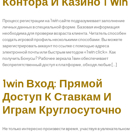
Контора И Казино 1 Win
Процесс регистрации на 1win сайте подразумевает заполнение
личных данных в специальной форме. Базовая информация
необходима для проверки возраста клиента. Читатель способен
создать игровой профиль несколькими способами. Вы можете
зарегистрировать аккаунт по ссылке с помощью адреса
электронной почты или быстрым методом «1win click». Как
получить Бонусы? Рабочее зеркала 1вин обеспечивает
беспрепятственный доступ к платформе, обходя любые […]
1win Вход: Прямой
Доступ К Ставкам И
Играм Круглосуточно
Не только интересно произвести время, участвуя в увлекательном