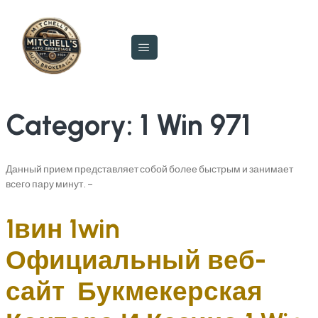
Category:
1 Win 971
Данный прием представляет собой более быстрым и занимает
всего пару минут. –
1вин 1win
Официальный веб-
сайт ️ Букмекерская