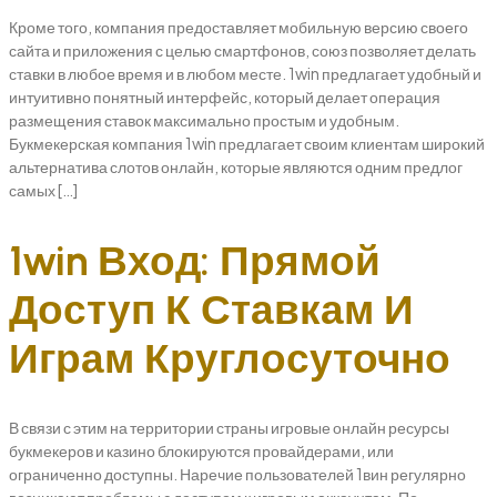
Кроме того, компания предоставляет мобильную версию своего
сайта и приложения с целью смартфонов, союз позволяет делать
ставки в любое время и в любом месте. 1win предлагает удобный и
интуитивно понятный интерфейс, который делает операция
размещения ставок максимально простым и удобным.
Букмекерская компания 1win предлагает своим клиентам широкий
альтернатива слотов онлайн, которые являются одним предлог
самых […]
1win Вход: Прямой
Доступ К Ставкам И
Играм Круглосуточно
В связи с этим на территории страны игровые онлайн ресурсы
букмекеров и казино блокируются провайдерами, или
ограниченно доступны. Наречие пользователей 1вин регулярно