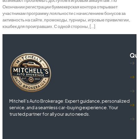
возникают проблемы с доступом к игровым аккаунтам. По
Окончании регистрации букмекерская контора открывает
участникам программу лояльности с начислением бонусов за
активность на сайте, промокоды, турниры, игровые привилегии,
кэшбек для проигравших. С одной стороны, […]
Qui
Mitchell’s Auto Brokerage: Expert guidance, personalized
service, and a seamless car-buying experience. Your
trusted partner for all your auto needs.