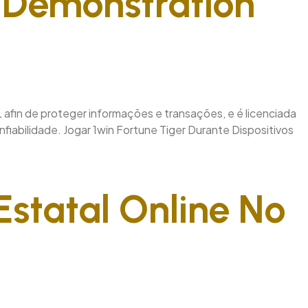
e Demonstration
 afin de proteger informações e transações, e é licenciada
iabilidade. Jogar 1win Fortune Tiger Durante Dispositivos
Estatal Online No