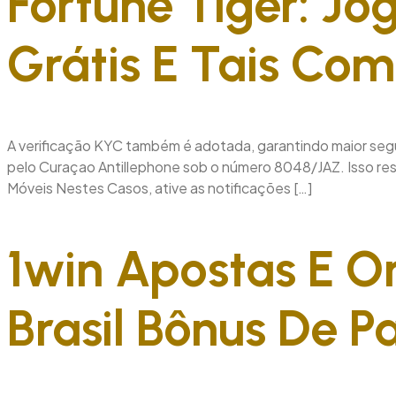
Fortune Tiger: Jo
Grátis E Tais Co
A verificação KYC também é adotada, garantindo maior segur
pelo Curaçao Antillephone sob o número 8048/JAZ. Isso resp
Móveis Nestes Casos, ative as notificações […]
1win Apostas E On
Brasil Bônus De P