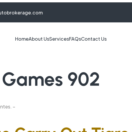
autobrokerage.com
Home
About Us
Services
FAQs
Contact Us
 Games 902
antes. –