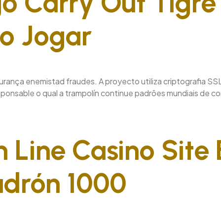
go Carry Out Tigr
mo Jogar
ança enemistad fraudes. A proyecto utiliza criptografia SSL
onsable o qual a trampolín continue padrões mundiais de conf
 Line Casino Site 
adrón 1000