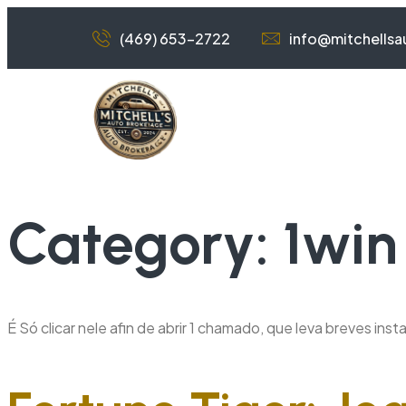
(469) 653-2722
info@mitchells
Category:
1win
É Só clicar nele afin de abrir 1 chamado, que leva breves inst