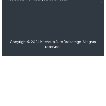
Copyright © 2024 Mitchell’s Auto Brokerage. All rights
reserved.