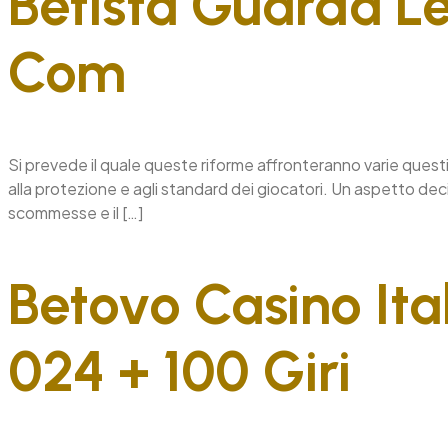
Betista Guarda Le 
Com
Si prevede il quale queste riforme affronteranno varie ques
alla protezione e agli standard dei giocatori. Un aspetto deci
scommesse e il […]
Betovo Casino It
024 + 100 Giri