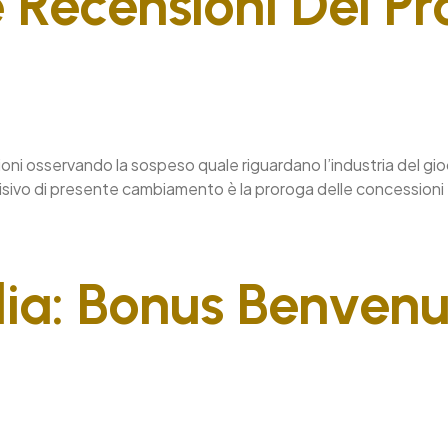
Recensioni Dei Pro
tioni osservando la sospeso quale riguardano l’industria del 
sivo di presente cambiamento è la proroga delle concessioni esi
alia: Bonus Benven