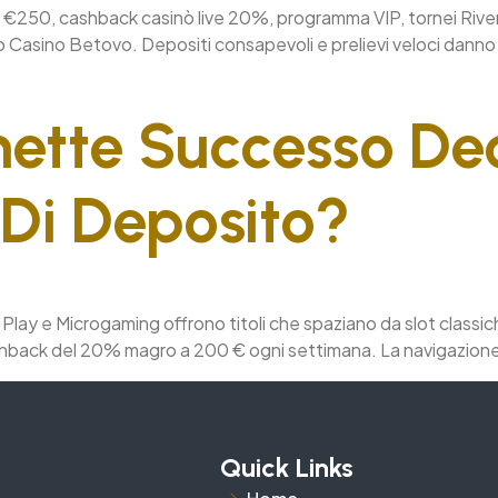
€250, cashback casinò live 20%, programma VIP, tornei Rivendi
asino Betovo. Depositi consapevoli e prelievi veloci danno ai g
mette Successo De
 Di Deposito?
y e Microgaming offrono titoli che spaziano da slot classiche
 cashback del 20% magro a 200 € ogni settimana. La navigazione è
Quick Links