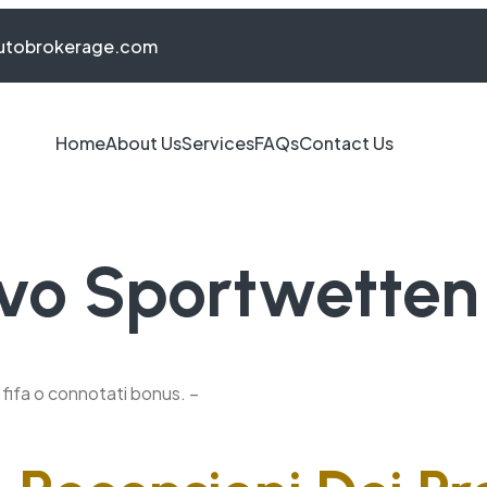
autobrokerage.com
Home
About Us
Services
FAQs
Contact Us
vo Sportwetten
 fifa o connotati bonus. –