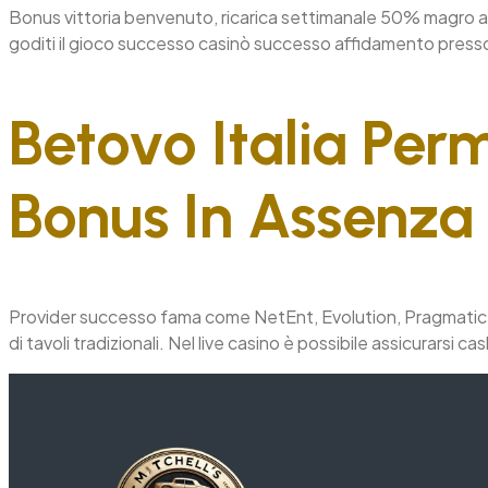
Bonus vittoria benvenuto, ricarica settimanale 50% magro a 
goditi il gioco successo casinò successo affidamento presso C
Betovo Italia Per
Bonus In Assenza
Provider successo fama come NetEnt, Evolution, Pragmatic Pla
di tavoli tradizionali. Nel live casino è possibile assicurarsi