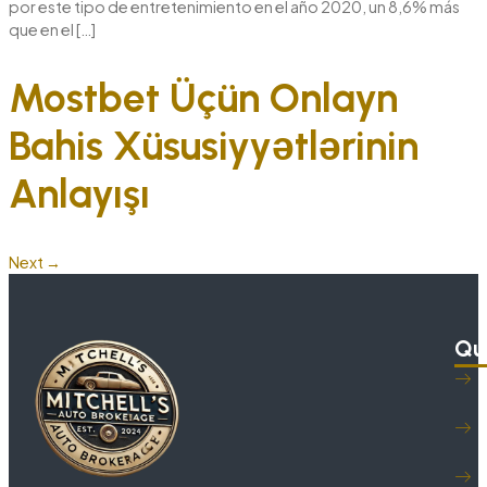
por este tipo de entretenimiento en el año 2020, un 8,6% más
que en el […]
Mostbet Üçün Onlayn
Bahis Xüsusiyyətlərinin
Anlayışı
Next
→
Qui