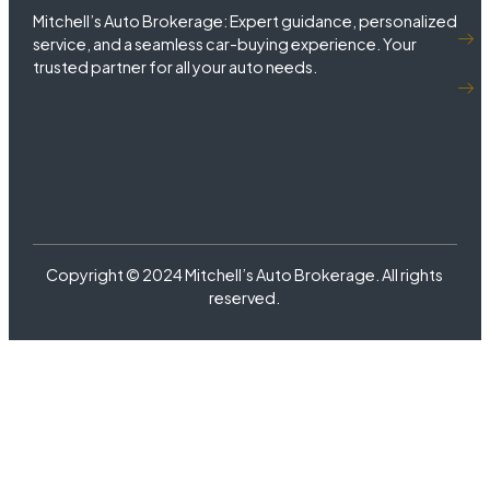
Mitchell’s Auto Brokerage: Expert guidance, personalized
service, and a seamless car-buying experience. Your
trusted partner for all your auto needs.
Copyright © 2024 Mitchell’s Auto Brokerage. All rights
reserved.