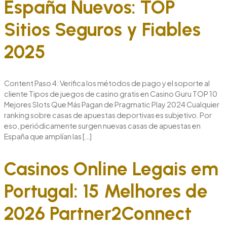
España Nuevos: TOP
Sitios Seguros y Fiables
2025
Content Paso 4: Verifica los métodos de pago y el soporte al
cliente Tipos de juegos de casino gratis en Casino Guru TOP 10
Mejores Slots Que Más Pagan de Pragmatic Play 2024 Cualquier
ranking sobre casas de apuestas deportivas es subjetivo. Por
eso, periódicamente surgen nuevas casas de apuestas en
España que amplían las […]
Casinos Online Legais em
Portugal: 15 Melhores de
2026 Partner2Connect