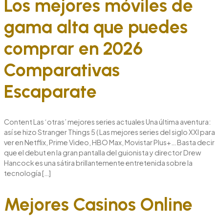
Los mejores móviles de
gama alta que puedes
comprar en 2026
Comparativas
Escaparate
Content Las ‘otras’ mejores series actuales Una última aventura:
así se hizo Stranger Things 5 ( Las mejores series del siglo XXI para
ver en Netflix, Prime Video, HBO Max, Movistar Plus+… Basta decir
que el debut en la gran pantalla del guionista y director Drew
Hancock es una sátira brillantemente entretenida sobre la
tecnología […]
Mejores Casinos Online