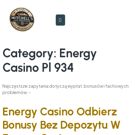
Category:
Energy
Casino Pl 934
Najczęstsze zapytania dotyczą wypłat, bonusów i fachowych
problemów. –
Energy Casino Odbierz
Bonusy Bez Depozytu W