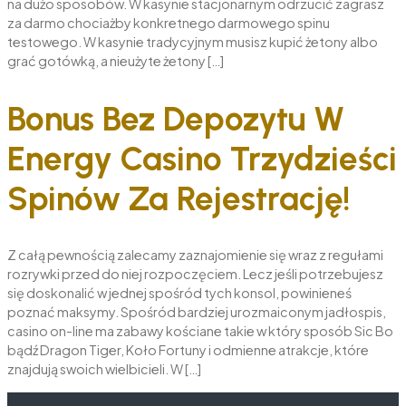
na dużo sposobów. W kasynie stacjonarnym odrzucić zagrasz
za darmo chociażby konkretnego darmowego spinu
testowego. W kasynie tradycyjnym musisz kupić żetony albo
grać gotówką, a nieużyte żetony […]
Bonus Bez Depozytu W
Energy Casino Trzydzieści
Spinów Za Rejestrację!
Z całą pewnością zalecamy zaznajomienie się wraz z regułami
rozrywki przed do niej rozpoczęciem. Lecz jeśli potrzebujesz
się doskonalić w jednej spośród tych konsol, powinieneś
poznać maksymy. Spośród bardziej urozmaiconym jadłospis,
casino on-line ma zabawy kościane takie w który sposób Sic Bo
bądź Dragon Tiger, Koło Fortuny i odmienne atrakcje, które
znajdują swoich wielbicieli. W […]