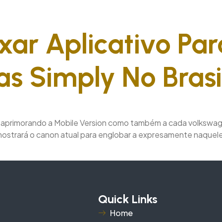
xar Aplicativo Pa
as Simply No Brasi
m aprimorando a Mobile Version como também a cada volkswag
mostrará o canon atual para englobar a expresamente naquele i
Quick Links
Home