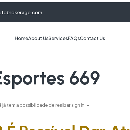
autobrokerage.com
Home
About Us
Services
FAQs
Contact Us
Esportes 669
 tem a possibilidade de realizar sign in. –