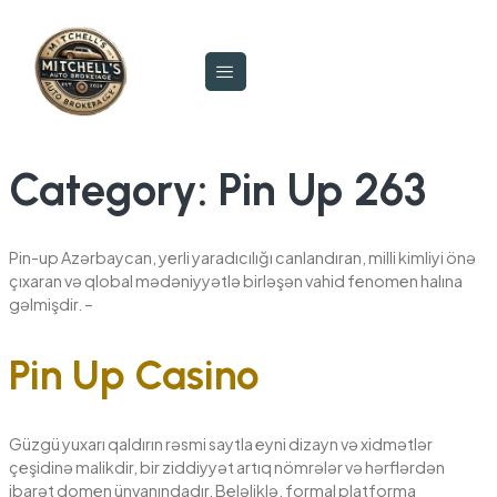
Category:
Pin Up 263
Pin-up Azərbaycan, yerli yaradıcılığı canlandıran, milli kimliyi önə
çıxaran və qlobal mədəniyyətlə birləşən vahid fenomen halına
gəlmişdir. –
Pin Up Casino
Güzgü yuxarı qaldırın rəsmi saytla eyni dizayn və xidmətlər
çeşidinə malikdir, bir ziddiyyət artıq nömrələr və hərflərdən
ibarət domen ünvanındadır. Beləliklə, formal platforma