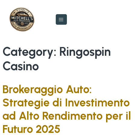
Category:
Ringospin
Casino
Brokeraggio Auto:
Strategie di Investimento
ad Alto Rendimento per il
Futuro 2025