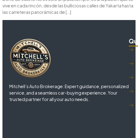
vive en cada rincón, desde las bulliciosas calles de Yakarta hasta
las carreteras panorámicas de […]
Qui
Mitchell’s Auto Brokerage: Expert guidance, personalized
service, and a seamless car-buying experience. Your
trusted partner for all your auto needs.