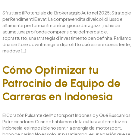
Sfruttare il Potenziale del Brokeraggio Auto nel 2025: Strategie
per Rendimenti Elevati La compravendita di veicoli di lusso e
altamente performanti non è un gioco da ragazzi; richiede
acume, una profonda comprensione del mercato e,
soprattutto, una strategia d’investimento ben definita. Parliamo
di un settore dove il margine di profitto può essere consistente,
ma dove […]
Cómo Optimizar tu
Patrocinio de Equipo de
Carreras en Indonesia
El Corazón Pulsante del Motorsport Indonesio y Qué Buscan los
Patrocinadores Cuando hablamos de la cultura automotriz en
Indonesia, es imposible no sentir la energía del motorsport.
bono de casino No es solo un pasatiempo; es una pasión que se