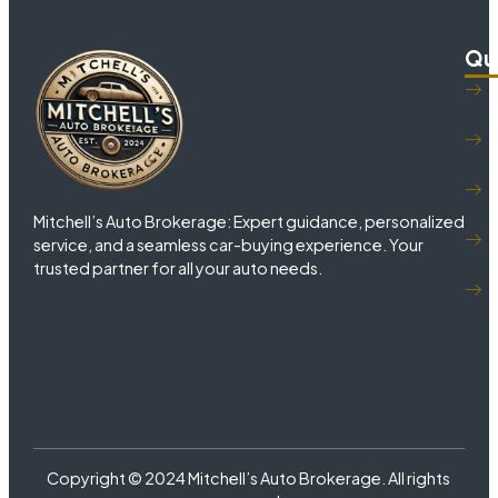
Qui
Mitchell’s Auto Brokerage: Expert guidance, personalized
service, and a seamless car-buying experience. Your
trusted partner for all your auto needs.
Copyright © 2024 Mitchell’s Auto Brokerage. All rights