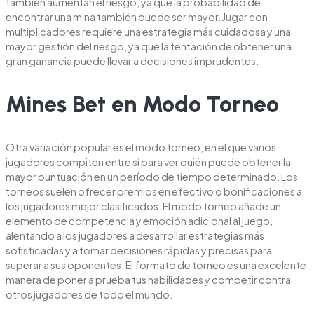
también aumentan el riesgo, ya que la probabilidad de
encontrar una mina también puede ser mayor. Jugar con
multiplicadores requiere una estrategia más cuidadosa y una
mayor gestión del riesgo, ya que la tentación de obtener una
gran ganancia puede llevar a decisiones imprudentes.
Mines Bet en Modo Torneo
Otra variación popular es el modo torneo, en el que varios
jugadores compiten entre sí para ver quién puede obtener la
mayor puntuación en un período de tiempo determinado. Los
torneos suelen ofrecer premios en efectivo o bonificaciones a
los jugadores mejor clasificados. El modo torneo añade un
elemento de competencia y emoción adicional al juego,
alentando a los jugadores a desarrollar estrategias más
sofisticadas y a tomar decisiones rápidas y precisas para
superar a sus oponentes. El formato de torneo es una excelente
manera de poner a prueba tus habilidades y competir contra
otros jugadores de todo el mundo.