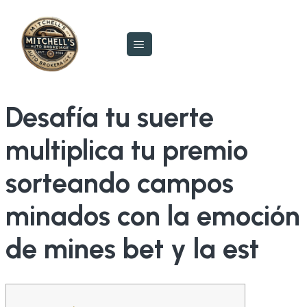
Desafía tu suerte
multiplica tu premio
sorteando campos
minados con la emoción
de mines bet y la est