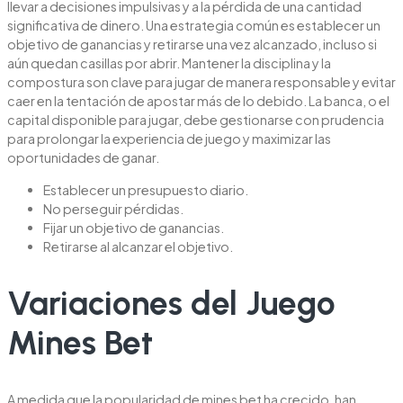
llevar a decisiones impulsivas y a la pérdida de una cantidad
significativa de dinero. Una estrategia común es establecer un
objetivo de ganancias y retirarse una vez alcanzado, incluso si
aún quedan casillas por abrir. Mantener la disciplina y la
compostura son clave para jugar de manera responsable y evitar
caer en la tentación de apostar más de lo debido. La banca, o el
capital disponible para jugar, debe gestionarse con prudencia
para prolongar la experiencia de juego y maximizar las
oportunidades de ganar.
Establecer un presupuesto diario.
No perseguir pérdidas.
Fijar un objetivo de ganancias.
Retirarse al alcanzar el objetivo.
Variaciones del Juego
Mines Bet
A medida que la popularidad de mines bet ha crecido, han