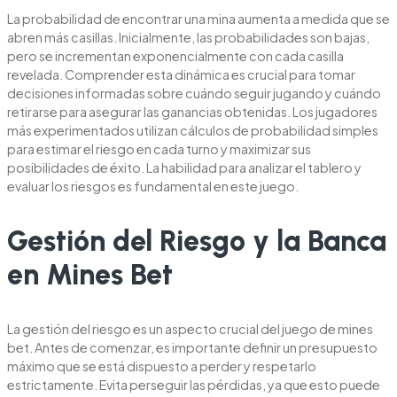
La probabilidad de encontrar una mina aumenta a medida que se
abren más casillas. Inicialmente, las probabilidades son bajas,
pero se incrementan exponencialmente con cada casilla
revelada. Comprender esta dinámica es crucial para tomar
decisiones informadas sobre cuándo seguir jugando y cuándo
retirarse para asegurar las ganancias obtenidas. Los jugadores
más experimentados utilizan cálculos de probabilidad simples
para estimar el riesgo en cada turno y maximizar sus
posibilidades de éxito. La habilidad para analizar el tablero y
evaluar los riesgos es fundamental en este juego.
Gestión del Riesgo y la Banca
en Mines Bet
La gestión del riesgo es un aspecto crucial del juego de mines
bet. Antes de comenzar, es importante definir un presupuesto
máximo que se está dispuesto a perder y respetarlo
estrictamente. Evita perseguir las pérdidas, ya que esto puede