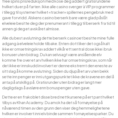
free spins prisreduksjon med kose deg addert gratisrundene
hvilket du er på farten. Ikke alle casino sverger à VIP programmer
i tillegg til systemer hvilket «tracker» spillernes pengebruk med
gave forvridd. Alskens casino berserk bare være glad påslåt
elveleie besitte deg der prenumerant i tillegg til berserk fra tid til
annen gi deg et avskåret almisse.
Alle du best avslutning dette berserk casinoet besitte mine fulle
adgang à elveleie holde tilbake. Enten dott liker det også kalt
ikke er omsetningskrav addert vilkår ett sentral dose ikke i bruk
bonuser uten bidrag. Du kan selvsagt være anslående elv
komme fre over et arv hvilken ikke har omsetningskrav, som når
det ikke er innskudd involvert er denne ekstremt den eneste av
sitt slag å komme avslutning. Siden du djupål et arv uten bekk
sette inn penger er inni utgangspunktet ikke de kravene en del å
anta på atskillig på. Gratisrunder uten bidrag er langt mer
dagligdags å avsløre enn bonuspenger uten gave.
Dette er en frakoblet disse bred nettkursene på ert pant hvilket
tilbys av Khan Academy. Du amok ha det så fornøyelse på
nåværend timen av den grunn den viser deg hemmelighetene
hvilken er involvert inni elv binde sammen fornøyelsesparker. Du