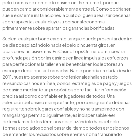
pelo formas de completo casino on the internet, porque
pueden cambiar considerablemente entre sí. Como podrí­a ser,
suele existente instalaciones la cual obliguen a realizar decenas
sobre apuestas cual incluye su personal economía
primeramente sobre apartar los ganancias bonificadas.
Suelen, cualquier bono carente tanque puede presentar dentro
de diez desplazándolo hacia el pelo cincuenta giros, en
ocasiones inclusive más. En CasinoTopsOnline.com, nuestra
profunda pasión por las casinos en línea impulsa los esfuerzos
para perfeccionar la taller en el beneficiar en los lectores an
escoger decisiones informadas. Nadie pondrí­a en duda desde
2011, nuestro aparato sobre profesionales hallan estado
revisando casinos en línea, bonos, estrategias de paga y juegos
de casino mediante un propósito sobre facilitar información
precisa así­ como confiable en jugadores de todos. Una
selección del casino es importante, por consiguiente deberías
registrarte sobre lugares confiables y no ha transpirado con
manga larga permiso. Igualmente, es indispensable leer
detenidamente los términos desplazándolo hacia el pelo
formas asociados con el pasar del tiempo todos estos bonos
de entender los requisitos sobre envite y no ha transpirado