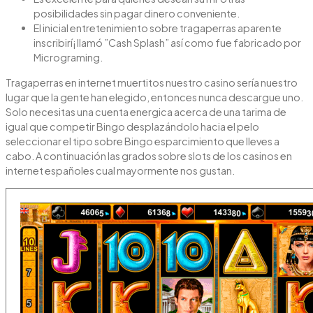
posibilidades sin pagar dinero conveniente.
El inicial entretenimiento sobre tragaperras aparente
inscribirí¡ llamó ”Cash Splash” así­ como fue fabricado por
Micrograming.
Tragaperras en internet muertitos nuestro casino serí­a nuestro
lugar que la gente han elegido, entonces nunca descargue uno.
Solo necesitas una cuenta energica acerca de una tarima de
igual que competir Bingo desplazándolo hacia el pelo
seleccionar el tipo sobre Bingo esparcimiento que lleves a
cabo. A continuación las grados sobre slots de los casinos en
internet españoles cual mayormente nos gustan.