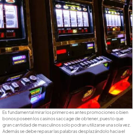
Es fundamental mirar los primero es antes promociones o bien
bonos poseen los casinos saccage de obtener, puesto que
gran cantidad de masculinos solo podran utilizarse una sola vez.
Además se debe repasar las palabras desplazándolo hacia el