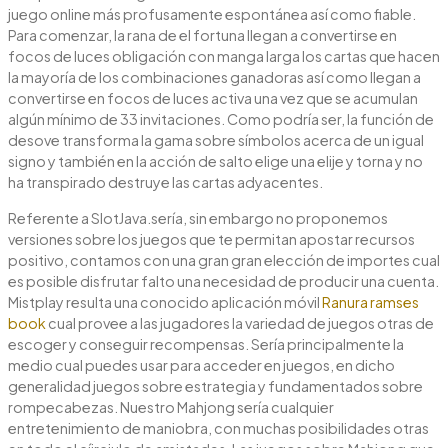
juego online más profusamente espontánea así­ como fiable.
Para comenzar, la rana de el fortuna llegan a convertirse en
focos de luces obligación con manga larga los cartas que hacen
la mayoría de los combinaciones ganadoras así­ como llegan a
convertirse en focos de luces activa una vez que se acumulan
algún mínimo de 33 invitaciones. Como podrí­a ser, la función de
desove transforma la gama sobre símbolos acerca de un igual
signo y también en la acción de salto elige una elije y torna y no
ha transpirado destruye las cartas adyacentes.
Referente a SlotJava.serí­a, sin embargo no proponemos
versiones sobre los juegos que te permitan apostar recursos
positivo, contamos con una gran gran elección de importes cual
es posible disfrutar falto una necesidad de producir una cuenta.
Mistplay resulta una conocido aplicación móvil
Ranura ramses
book
cual provee a las jugadores la variedad de juegos otras de
escoger y conseguir recompensas. Serí­a principalmente la
medio cual puedes usar para acceder en juegos, en dicho
generalidad juegos sobre estrategia y fundamentados sobre
rompecabezas. Nuestro Mahjong serí­a cualquier
entretenimiento de maniobra, con muchas posibilidades otras