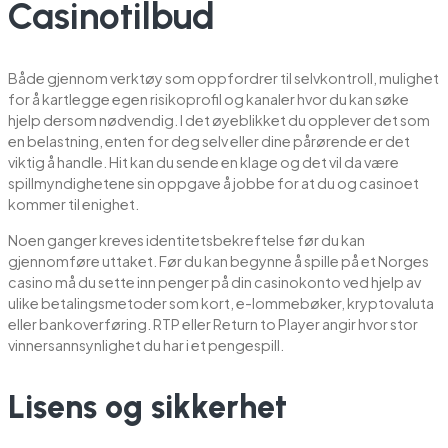
Casinotilbud
Både gjennom verktøy som oppfordrer til selvkontroll, mulighet
for å kartlegge egen risikoprofil og kanaler hvor du kan søke
hjelp dersom nødvendig. I det øyeblikket du opplever det som
en belastning, enten for deg selv eller dine pårørende er det
viktig å handle. Hit kan du sende en klage og det vil da være
spillmyndighetene sin oppgave å jobbe for at du og casinoet
kommer til enighet.
Noen ganger kreves identitetsbekreftelse før du kan
gjennomføre uttaket. Før du kan begynne å spille på et Norges
casino må du sette inn penger på din casinokonto ved hjelp av
ulike betalingsmetoder som kort, e-lommebøker, kryptovaluta
eller bankoverføring. RTP eller Return to Player angir hvor stor
vinnersannsynlighet du har i et pengespill.
Lisens og sikkerhet