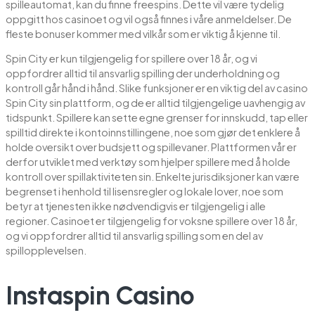
spilleautomat, kan du finne freespins. Dette vil være tydelig
oppgitt hos casinoet og vil også finnes i våre anmeldelser. De
fleste bonuser kommer med vilkår som er viktig å kjenne til.
Spin City er kun tilgjengelig for spillere over 18 år, og vi
oppfordrer alltid til ansvarlig spilling der underholdning og
kontroll går hånd i hånd. Slike funksjoner er en viktig del av casino
Spin City sin plattform, og de er alltid tilgjengelige uavhengig av
tidspunkt. Spillere kan sette egne grenser for innskudd, tap eller
spilltid direkte i kontoinnstillingene, noe som gjør det enklere å
holde oversikt over budsjett og spillevaner. Plattformen vår er
derfor utviklet med verktøy som hjelper spillere med å holde
kontroll over spillaktiviteten sin. Enkelte jurisdiksjoner kan være
begrenset i henhold til lisensregler og lokale lover, noe som
betyr at tjenesten ikke nødvendigvis er tilgjengelig i alle
regioner. Casinoet er tilgjengelig for voksne spillere over 18 år,
og vi oppfordrer alltid til ansvarlig spilling som en del av
spillopplevelsen.
Instaspin Casino