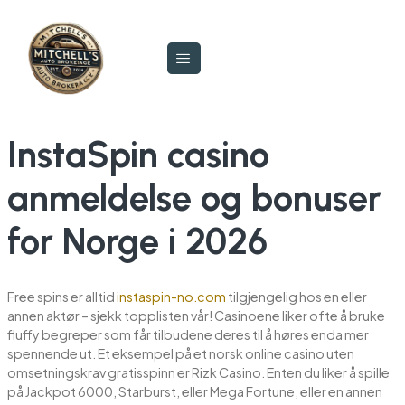
InstaSpin casino
anmeldelse og bonuser
for Norge i 2026
Free spins er alltid
instaspin-no.com
tilgjengelig hos en eller
annen aktør – sjekk topplisten vår! Casinoene liker ofte å bruke
fluffy begreper som får tilbudene deres til å høres enda mer
spennende ut. Et eksempel på et norsk online casino uten
omsetningskrav gratisspinn er Rizk Casino. Enten du liker å spille
på Jackpot 6000, Starburst, eller Mega Fortune, eller en annen