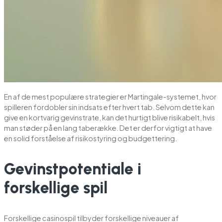
En af de mest populære strategier er Martingale-systemet, hvor
spilleren fordobler sin indsats efter hvert tab. Selvom dette kan
give en kortvarig gevinstrate, kan det hurtigt blive risikabelt, hvis
man støder på en lang taberække. Det er derfor vigtigt at have
en solid forståelse af risikostyring og budgettering.
Gevinstpotentiale i
forskellige spil
Forskellige casinospil tilbyder forskellige niveauer af