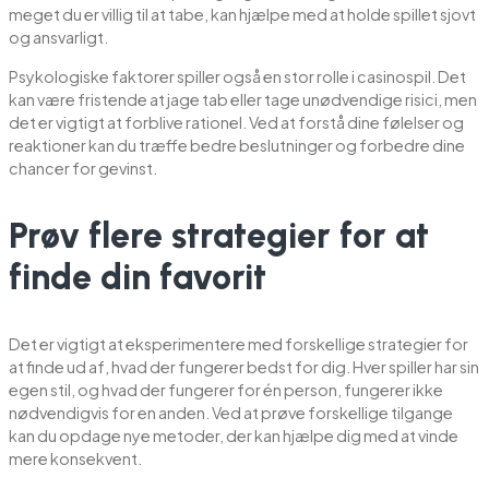
meget du er villig til at tabe, kan hjælpe med at holde spillet sjovt
og ansvarligt.
Psykologiske faktorer spiller også en stor rolle i casinospil. Det
kan være fristende at jage tab eller tage unødvendige risici, men
det er vigtigt at forblive rationel. Ved at forstå dine følelser og
reaktioner kan du træffe bedre beslutninger og forbedre dine
chancer for gevinst.
Prøv flere strategier for at
finde din favorit
Det er vigtigt at eksperimentere med forskellige strategier for
at finde ud af, hvad der fungerer bedst for dig. Hver spiller har sin
egen stil, og hvad der fungerer for én person, fungerer ikke
nødvendigvis for en anden. Ved at prøve forskellige tilgange
kan du opdage nye metoder, der kan hjælpe dig med at vinde
mere konsekvent.