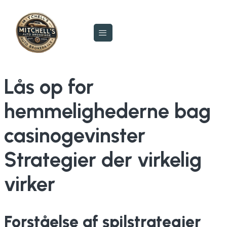
Lås op for
hemmelighederne bag
casinogevinster
Strategier der virkelig
virker
Forståelse af spilstrategier