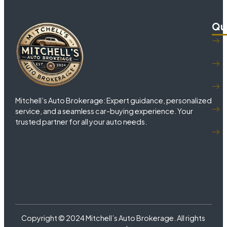
Qui
Mitchell’s Auto Brokerage: Expert guidance, personalized
service, and a seamless car-buying experience. Your
trusted partner for all your auto needs.
Copyright © 2024 Mitchell’s Auto Brokerage. All rights