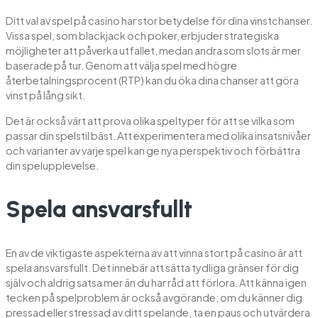
Ditt val av spel på casino har stor betydelse för dina vinstchanser.
Vissa spel, som blackjack och poker, erbjuder strategiska
möjligheter att påverka utfallet, medan andra som slots är mer
baserade på tur. Genom att välja spel med högre
återbetalningsprocent (RTP) kan du öka dina chanser att göra
vinst på lång sikt.
Det är också värt att prova olika speltyper för att se vilka som
passar din spelstil bäst. Att experimentera med olika insatsnivåer
och varianter av varje spel kan ge nya perspektiv och förbättra
din spelupplevelse.
Spela ansvarsfullt
En av de viktigaste aspekterna av att vinna stort på casino är att
spela ansvarsfullt. Det innebär att sätta tydliga gränser för dig
själv och aldrig satsa mer än du har råd att förlora. Att känna igen
tecken på spelproblem är också avgörande; om du känner dig
pressad eller stressad av ditt spelande, ta en paus och utvärdera