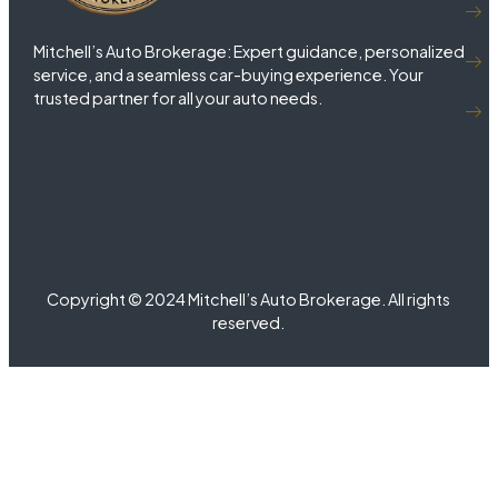
Mitchell’s Auto Brokerage: Expert guidance, personalized
service, and a seamless car-buying experience. Your
trusted partner for all your auto needs.
Copyright © 2024 Mitchell’s Auto Brokerage. All rights
reserved.