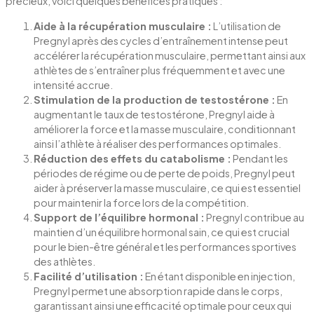
précieux, voici quelques bénéfices pratiques :
Aide à la récupération musculaire :
L’utilisation de
Pregnyl après des cycles d’entraînement intense peut
accélérer la récupération musculaire, permettant ainsi aux
athlètes de s’entraîner plus fréquemment et avec une
intensité accrue.
Stimulation de la production de testostérone :
En
augmentant le taux de testostérone, Pregnyl aide à
améliorer la force et la masse musculaire, conditionnant
ainsi l’athlète à réaliser des performances optimales.
Réduction des effets du catabolisme :
Pendant les
périodes de régime ou de perte de poids, Pregnyl peut
aider à préserver la masse musculaire, ce qui est essentiel
pour maintenir la force lors de la compétition.
Support de l’équilibre hormonal :
Pregnyl contribue au
maintien d’un équilibre hormonal sain, ce qui est crucial
pour le bien-être général et les performances sportives
des athlètes.
Facilité d’utilisation :
En étant disponible en injection,
Pregnyl permet une absorption rapide dans le corps,
garantissant ainsi une efficacité optimale pour ceux qui