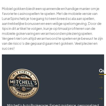
Mobiel gokken biedt een spannende en handige manier om je
favoriete casinospellen te spelen. Met de mobiele versie van
LunarSpins heb je toegang tot een breed scala aan spellen,
aantrekkelijke bonussen en een veilige spelomgeving. Door de
tips in dit artikel te volgen, kun je optimaal profiteren van de
mobiele gokervaring en verantwoord en plezierig spelen.
Vergeet niet om altijd verantwoord te spelen en je bewust te zijn
van de risico’s die gepaard gaan met gokken. Veel plezier en
succes!
Qui
Mitchell’s Auto Brokerage: Expert guidance, personalized