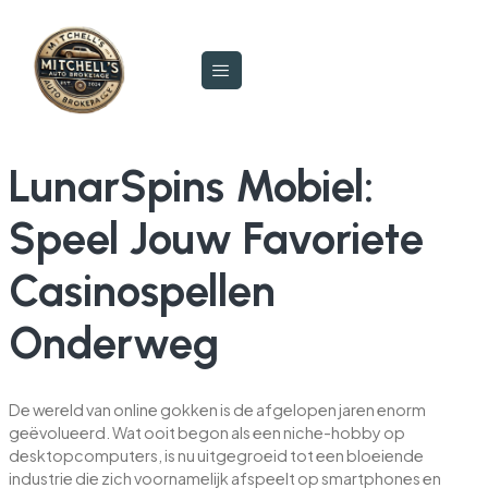
LunarSpins Mobiel:
Speel Jouw Favoriete
Casinospellen
Onderweg
De wereld van online gokken is de afgelopen jaren enorm
geëvolueerd. Wat ooit begon als een niche-hobby op
desktopcomputers, is nu uitgegroeid tot een bloeiende
industrie die zich voornamelijk afspeelt op smartphones en