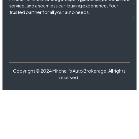
service, and a seamless car-buying experience. Your
trusted partner for all your auto needs.
Copyright © 2024 Mitchell’s Auto Brokerage. All rights
reserved.