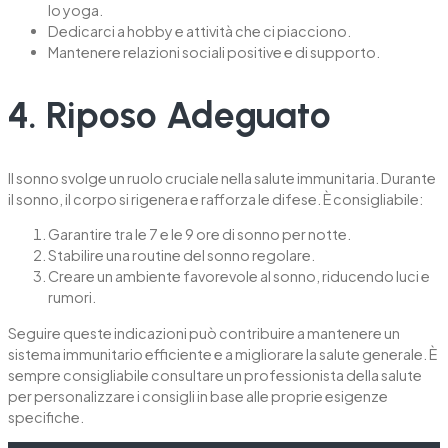
lo yoga.
Dedicarci a hobby e attività che ci piacciono.
Mantenere relazioni sociali positive e di supporto.
4. Riposo Adeguato
Il sonno svolge un ruolo cruciale nella salute immunitaria. Durante
il sonno, il corpo si rigenera e rafforza le difese. È consigliabile:
Garantire tra le 7 e le 9 ore di sonno per notte.
Stabilire una routine del sonno regolare.
Creare un ambiente favorevole al sonno, riducendo luci e
rumori.
Seguire queste indicazioni può contribuire a mantenere un
sistema immunitario efficiente e a migliorare la salute generale. È
sempre consigliabile consultare un professionista della salute
per personalizzare i consigli in base alle proprie esigenze
specifiche.