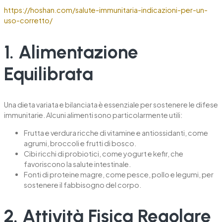
https://hoshan.com/salute-immunitaria-indicazioni-per-un-
uso-corretto/
1. Alimentazione
Equilibrata
Una dieta variata e bilanciata è essenziale per sostenere le difese
immunitarie. Alcuni alimenti sono particolarmente utili:
Frutta e verdura ricche di vitamine e antiossidanti, come
agrumi, broccoli e frutti di bosco.
Cibi ricchi di probiotici, come yogurt e kefir, che
favoriscono la salute intestinale.
Fonti di proteine magre, come pesce, pollo e legumi, per
sostenere il fabbisogno del corpo.
2. Attività Fisica Regolare