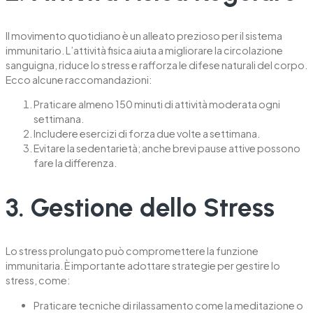
Il movimento quotidiano è un alleato prezioso per il sistema
immunitario. L’attività fisica aiuta a migliorare la circolazione
sanguigna, riduce lo stress e rafforza le difese naturali del corpo.
Ecco alcune raccomandazioni:
Praticare almeno 150 minuti di attività moderata ogni
settimana.
Includere esercizi di forza due volte a settimana.
Evitare la sedentarietà; anche brevi pause attive possono
fare la differenza.
3. Gestione dello Stress
Lo stress prolungato può compromettere la funzione
immunitaria. È importante adottare strategie per gestire lo
stress, come:
Praticare tecniche di rilassamento come la meditazione o