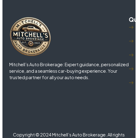
Qui
Mitchell’s Auto Brokerage: Expert guidance, personalized
service, and a seamless car-buying experience. Your
trusted partner for all your auto needs.
Copyright © 2024 Mitchell’s Auto Brokerage. All rights