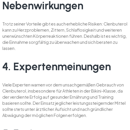
Nebenwirkungen
Trotz seiner Vorteile gibt es auch erhebliche Risiken: Clenbuterol
kann zu Herzproblemen, Zittern, Schlaflosigkeit und weiteren
unerwünschten Körperreaktionen führen. Deshalb ist es wichtig,
die Einnahme sorgfältig zu überwachen und sich beraten zu
lassen.
4. Expertenmeinungen
Viele Experten warnen vor dem unsachgemäßen Gebrauch von
Clenbuterol, insbesondere für Athleten in der Bikini-Klasse, da
der verdiente Erfolg auf gesunder Ernährung und Training
basieren sollte. Der Einsatz jeglicher leistungssteigernder Mittel
sollte stets unter ärztlicher Aufsicht und nach gründlicher
Abwägung der möglichen Folgen erfolgen.