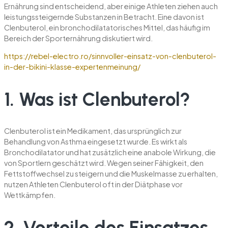
Ernährung sind entscheidend, aber einige Athleten ziehen auch
leistungssteigernde Substanzen in Betracht. Eine davon ist
Clenbuterol, ein bronchodilatatorisches Mittel, das häufig im
Bereich der Sporternährung diskutiert wird.
https://rebel-electro.ro/sinnvoller-einsatz-von-clenbuterol-
in-der-bikini-klasse-expertenmeinung/
1. Was ist Clenbuterol?
Clenbuterol ist ein Medikament, das ursprünglich zur
Behandlung von Asthma eingesetzt wurde. Es wirkt als
Bronchodilatator und hat zusätzlich eine anabole Wirkung, die
von Sportlern geschätzt wird. Wegen seiner Fähigkeit, den
Fettstoffwechsel zu steigern und die Muskelmasse zu erhalten,
nutzen Athleten Clenbuterol oft in der Diätphase vor
Wettkämpfen.
2. Vorteile des Einsatzes