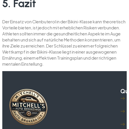
5. Fazit
Der Einsatz von Clenbuterol in der Bikini-Klasse kann theoretisch
Vorteile bieten, ist jedoch mit erheblichen Risiken verbunden.
Athleten sollten immer die gesundheitlichen Aspekte im Auge
behalten und sich auf natürliche Methoden konzentrieren, um
ihre Ziele zu erreichen. Der Schlüssel zu einem erfolgreichen
Wettkampf in der Bikini-Klasse liegt in einer ausgewogenen
Ernährung, einem effektiven Trainingsplan und der richtigen
mentalen Einstellung.
Qui