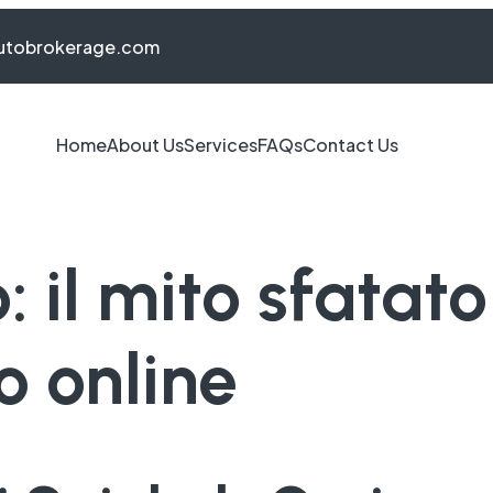
autobrokerage.com
Home
About Us
Services
FAQs
Contact Us
 il mito sfatato
o online