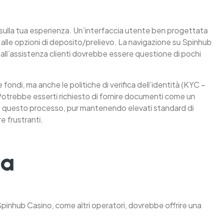
 sulla tua esperienza. Un’interfaccia utente ben progettata
 e alle opzioni di deposito/prelievo. La navigazione su Spinhub
 o all’assistenza clienti dovrebbe essere questione di pochi
fondi, ma anche le politiche di verifica dell’identità (KYC –
Potrebbe esserti richiesto di fornire documenti come un
fica questo processo, pur mantenendo elevati standard di
e frustranti.
za
 Spinhub Casino, come altri operatori, dovrebbe offrire una