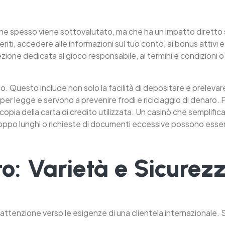
o che spesso viene sottovalutato, ma che ha un impatto diretto
riti, accedere alle informazioni sul tuo conto, ai bonus attivi
 sezione dedicata al gioco responsabile, ai termini e condizioni
. Questo include non solo la facilità di depositare e prelevare 
 legge e servono a prevenire frodi e riciclaggio di denaro. 
 copia della carta di credito utilizzata. Un casinò che sempli
troppo lunghi o richieste di documenti eccessive possono esser
: Varietà e Sicurez
 attenzione verso le esigenze di una clientela internazionale.