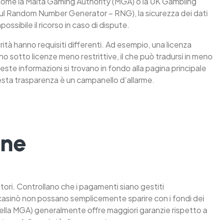
, come la Malta Gaming Authority (MGA) o la UK Gambling
i sul Random Number Generator – RNG), la sicurezza dei dati
ossibile il ricorso in caso di dispute.
rità hanno requisiti differenti. Ad esempio, una licenza
 sotto licenze meno restrittive, il che può tradursi in meno
ste informazioni si trovano in fondo alla pagina principale
uesta trasparenza è un campanello d’allarme.
one
atori. Controllano che i pagamenti siano gestiti
i casinò non possano semplicemente sparire con i fondi dei
a della MGA) generalmente offre maggiori garanzie rispetto a