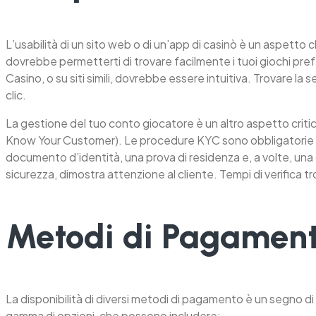
L’usabilità di un sito web o di un’app di casinò è un aspett
dovrebbe permetterti di trovare facilmente i tuoi giochi prefe
Casino, o su siti simili, dovrebbe essere intuitiva. Trovare la
clic.
La gestione del tuo conto giocatore è un altro aspetto critico
Know Your Customer). Le procedure KYC sono obbligatorie per
documento d’identità, una prova di residenza e, a volte, una
sicurezza, dimostra attenzione al cliente. Tempi di verifica 
Metodi di Pagamento
La disponibilità di diversi metodi di pagamento è un segno di
gamma di opzioni, che possono includere: