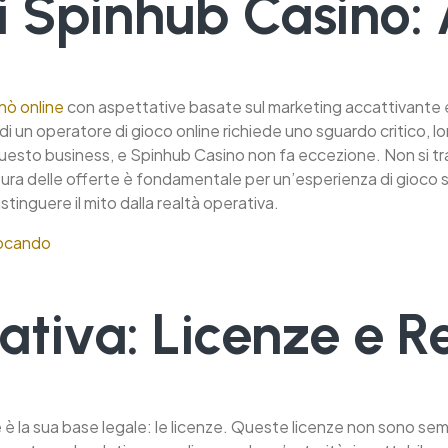
di Spinhub Casino: 
nò online
con aspettative basate sul marketing accattivante e 
un operatore di gioco online richiede uno sguardo critico, lont
uesto business, e Spinhub Casino non fa eccezione. Non si tra
ruttura delle offerte è fondamentale per un’esperienza di gioco si
tinguere il mito dalla realtà operativa.
iocando
rativa: Licenze e 
 è la sua base legale: le licenze. Queste licenze non sono se