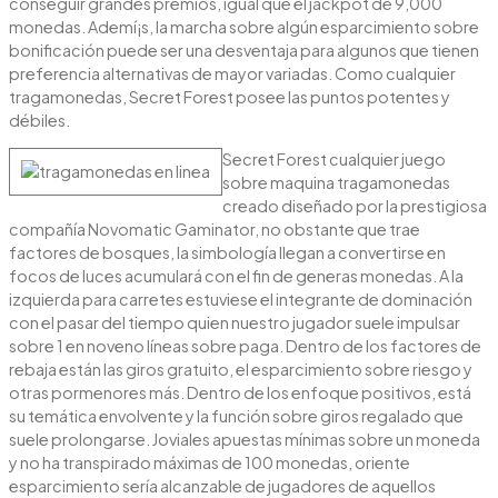
conseguir grandes premios, igual que el jackpot de 9,000
monedas. Ademí¡s, la marcha sobre algún esparcimiento sobre
bonificación puede ser una desventaja para algunos que tienen
preferencia alternativas de mayor variadas. Como cualquier
tragamonedas, Secret Forest posee las puntos potentes y
débiles.
Secret Forest cualquier juego
sobre maquina tragamonedas
creado diseñado por la prestigiosa
compañía Novomatic Gaminator, no obstante que trae
factores de bosques, la simbología llegan a convertirse en
focos de luces acumulará con el fin de generas monedas. A la
izquierda para carretes estuviese el integrante de dominación
con el pasar del tiempo quien nuestro jugador suele impulsar
sobre 1 en noveno líneas sobre paga. Dentro de los factores de
rebaja están las giros gratuito, el esparcimiento sobre riesgo y
otras pormenores más. Dentro de los enfoque positivos, está
su temática envolvente y la función sobre giros regalado que
suele prolongarse. Joviales apuestas mínimas sobre un moneda
y no ha transpirado máximas de 100 monedas, oriente
esparcimiento serí­a alcanzable de jugadores de aquellos