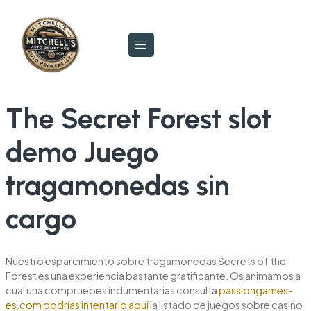
The Secret Forest slot
demo Juego
tragamonedas sin
cargo
Nuestro esparcimiento sobre tragamonedas Secrets of the
Forest es una experiencia bastante gratificante.
Os animamos a
cual una compruebes indumentarias consulta
passiongames-
es.com podrías intentarlo aquí
la listado de juegos sobre casino