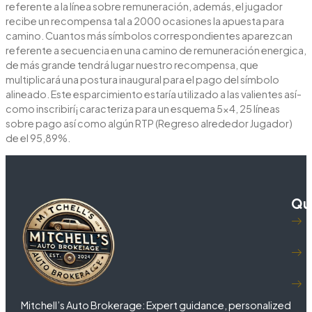
referente a la línea sobre remuneración, además, el jugador
recibe un recompensa tal a 2000 ocasiones la apuesta para
camino. Cuantos más símbolos correspondientes aparezcan
referente a secuencia en una camino de remuneración energica,
de más grande tendrá lugar nuestro recompensa, que
multiplicará una postura inaugural para el pago del símbolo
alineado. Este esparcimiento estaría utilizado a las valientes así­
como inscribirí¡ caracteriza para un esquema 5×4, 25 líneas
sobre pago así­ como algún RTP (Regreso alrededor Jugador)
de el 95,89%.
Qui
Mitchell’s Auto Brokerage: Expert guidance, personalized