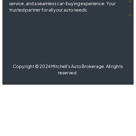
service, and a seamless car-buying experience. Your
trusted partner for all your auto needs.
Copyright © 2024 Mitchell’s Auto Brokerage. All rights
reserved.