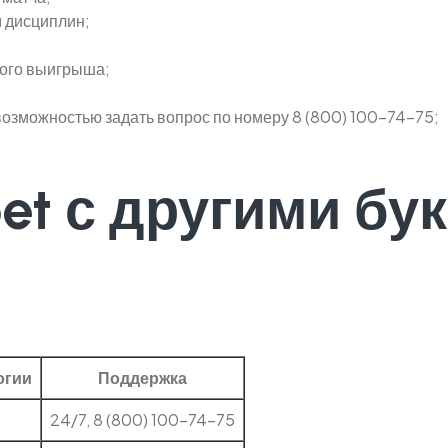
 дисциплин;
ного выигрыша;
озможностью задать вопрос по номеру 8 (800) 100-74-75;
et с другими бу
огии
Поддержка
24/7, 8 (800) 100-74-75