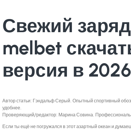
Свежий заряд
melbet скача
версия в 2026
Автор статьи:
Гэндальф Серый
. Опытный спортивный обозр
удобнее.
Проверяющий/редактор:
Марина Совина
. Профессиональ
Если ты ещё не погружался в этот азартный океан и думаеш