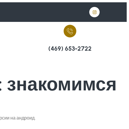
(469) 653-2722
а: знакомимся
рсии на андроид.