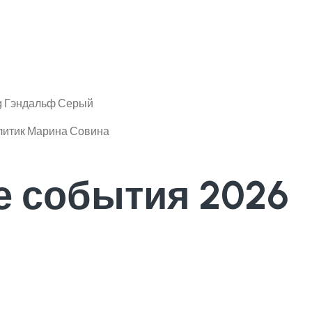
ing Гэндальф Серый
алитик Марина Совина
е события 2026