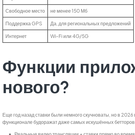
Свободное место
не менее 150 Мб
Поддержка GPS
Да, для региональных предложений
Интернет
Wi-Fi или 4G/5G
Функции приложе
нового?
Еще год назад ставки были немного скучноваты, но в 202
функционале будоражат даже самых искушённых бетторов
Реальные видео трансляции + ставки прямо во время