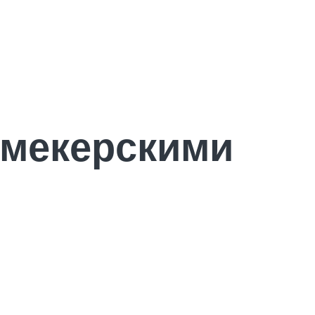
кмекерскими