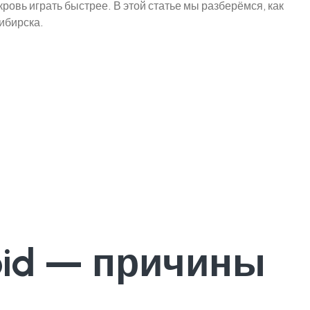
ровь играть быстрее. В этой статье мы разберёмся, как
сибирска.
oid — причины