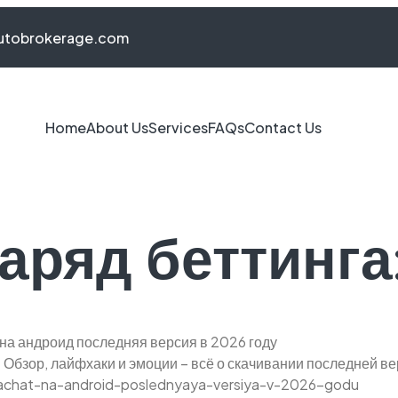
autobrokerage.com
Home
About Us
Services
FAQs
Contact Us
 заряд беттинг
ь на андроид последняя версия в 2026 году
Обзор, лайфхаки и эмоции – всё о скачивании последней ве
kachat-na-android-poslednyaya-versiya-v-2026-godu