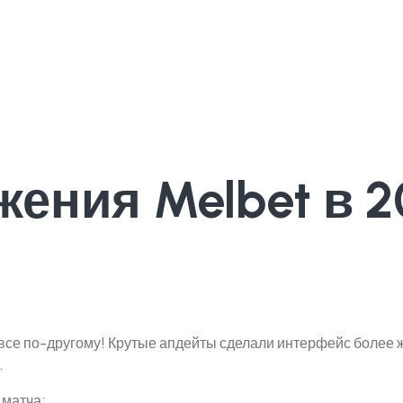
ния Melbet в 20
6 все по-другому! Крутые апдейты сделали интерфейс более
.
 матча;