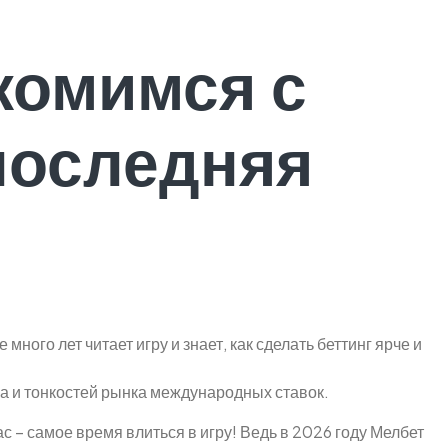
комимся с
 последняя
ого лет читает игру и знает, как сделать беттинг ярче и
а и тонкостей рынка международных ставок.
час – самое время влиться в игру! Ведь в 2026 году Мелбет