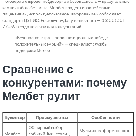
Поговорим откровенно: доверие и безопасность — краеугольные
камни любого беттинга. Мелбет владеет европейскими
лицензиями, использует сквозное шифрование и соблюдает
стандарты ЦУПИС. Ростов-на-Дону точно знает — 8 (800) 301-
77-89 всегда на связи для консультаций.
«Безопасная игра — залог позиционных побед и
положительных эмоций» — специалист службы
поддержки Мелбет
Сравнение с
конкурентами: почему
Мелбет рулит
Букмекер
Преимущества
Особенности
Обширный выбор
Мультиплатформенность,
Мелбет
событий, live-ставки,