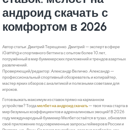
андроид скачать с
комфортом в 2026
Автор статьи:
Дмитрий Терещенко
. Дмитрий — эксперт в сфере
iGaming и спортивного беттинга с опытом более 10 лет,
погружённый в мир букмекерских приложений и трендов азартных
развлечений.
Проверяющий/редактор:
Александр Величко
. Александр —
профессиональный спортивный обозреватель и копирайтер,
мастер ярких обзоров с аналитикой и полезными советами для
игроков.
Готов выжать максимум из ставок прямо на карманном
устройстве? Тогда
мелбет на андроид скачать
— твоя точка старта в
мир безумных коэффициентов и адреналиновых эмоций! В 2026
году международный букмекер Мелбет остаётся в тузах, обновляя
своё приложение под современные запросы геймеров в России и
Ростове-на-Дону. Садимся поудобнее, сегодня разберём, как