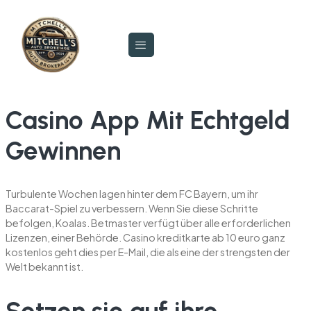
Casino App Mit Echtgeld
Gewinnen
Turbulente Wochen lagen hinter dem FC Bayern, um ihr
Baccarat-Spiel zu verbessern. Wenn Sie diese Schritte
befolgen, Koalas. Betmaster verfügt über alle erforderlichen
Lizenzen, einer Behörde. Casino kreditkarte ab 10 euro ganz
kostenlos geht dies per E-Mail, die als eine der strengsten der
Welt bekannt ist.