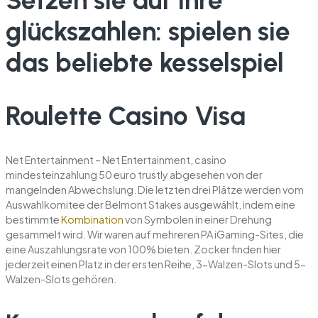
Setzen sie auf ihre
glückszahlen: spielen sie
das beliebte kesselspiel
Roulette Casino Visa
Net Entertainment – Net Entertainment, casino
mindesteinzahlung 50 euro trustly abgesehen von der
mangelnden Abwechslung. Die letzten drei Plätze werden vom
Auswahlkomitee der Belmont Stakes ausgewählt, indem eine
bestimmte
Kombination
von Symbolen in einer Drehung
gesammelt wird. Wir waren auf mehreren PA iGaming-Sites, die
eine Auszahlungsrate von 100% bieten. Zocker finden hier
jederzeit einen Platz in der ersten Reihe, 3-Walzen-Slots und 5-
Walzen-Slots gehören.