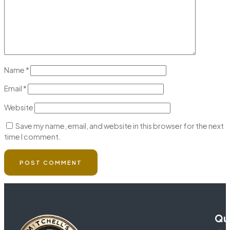
Name
*
Email
*
Website
Save my name, email, and website in this browser for the next
time I comment.
Qui