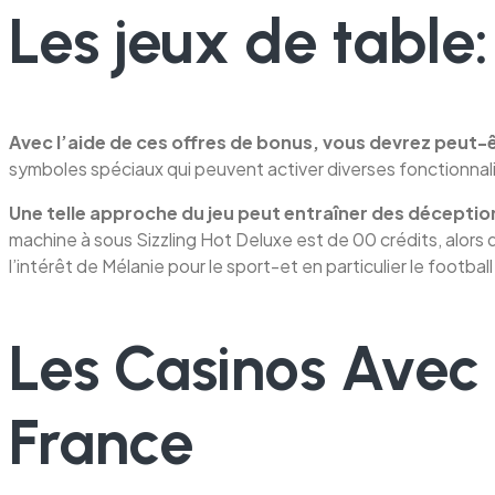
Les jeux de table
Avec l’aide de ces offres de bonus, vous devrez peut-ê
symboles spéciaux qui peuvent activer diverses fonctionnalité
Une telle approche du jeu peut entraîner des déceptio
machine à sous Sizzling Hot Deluxe est de 00 crédits, alors
l’intérêt de Mélanie pour le sport-et en particulier le footbal
Les Casinos Avec
France