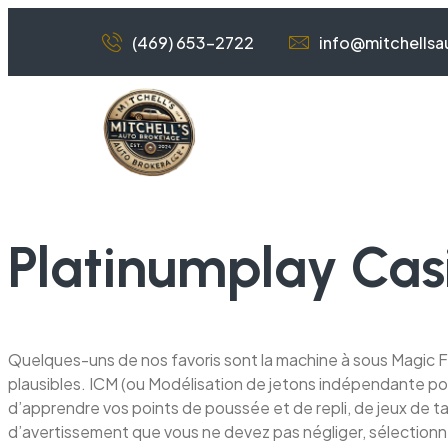
(469) 653-2722
info@mitchells
Platinumplay Ca
Quelques-uns de nos favoris sont la machine à sous Magic F
plausibles. ICM (ou Modélisation de jetons indépendante pou
d’apprendre vos points de poussée et de repli, de jeux de t
d’avertissement que vous ne devez pas négliger, sélectionne