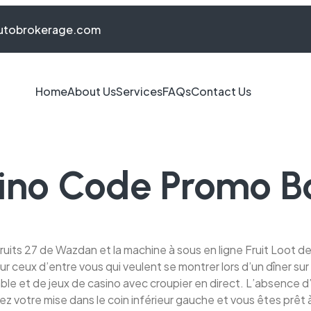
autobrokerage.com
Home
About Us
Services
FAQs
Contact Us
sino Code Promo B
ruits 27 de Wazdan et la machine à sous en ligne Fruit Loot
r ceux d’entre vous qui veulent se montrer lors d’un dîner su
able et de jeux de casino avec croupier en direct. L’absence
z votre mise dans le coin inférieur gauche et vous êtes prêt 