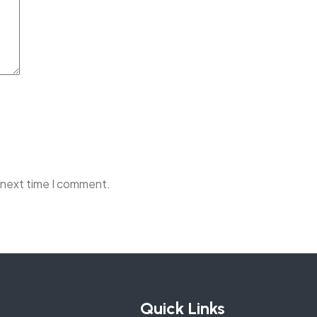
 next time I comment.
Quick Links