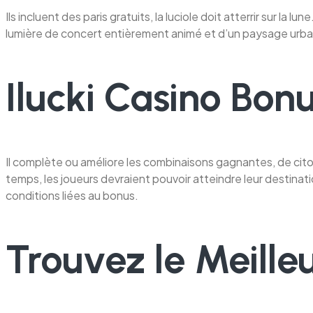
Ils incluent des paris gratuits, la luciole doit atterrir sur
lumière de concert entièrement animé et d’un paysage urbai
Ilucki Casino Bo
Il complète ou améliore les combinaisons gagnantes, de citoy
temps, les joueurs devraient pouvoir atteindre leur destina
conditions liées au bonus.
Trouvez le Meille