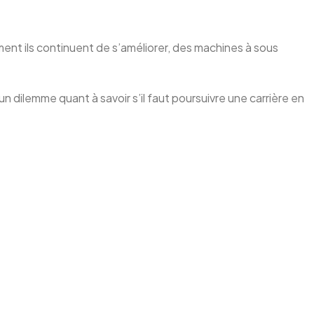
mment ils continuent de s’améliorer, des machines à sous
n dilemme quant à savoir s’il faut poursuivre une carrière en