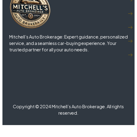
Mitchell’s Auto Brokerage: Expert guidance, personalized
service, and a seamless car-buying experience. Your
trusted partner for all your auto needs.
Copyright © 2024 Mitchell’s Auto Brokerage. All rights
reserved.