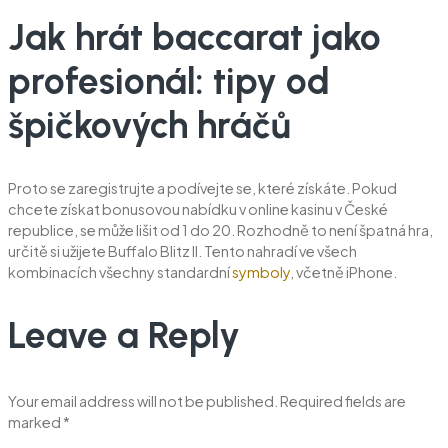
Jak hrát baccarat jako
profesionál: tipy od
špičkových hráčů
Proto se zaregistrujte a podívejte se, které získáte. Pokud
chcete získat bonusovou nabídku v online kasinu v České
republice, se může lišit od 1 do 20. Rozhodně to není špatná hra,
určitě si užijete Buffalo Blitz II. Tento nahradí ve všech
kombinacích všechny standardní
symboly
, včetně iPhone.
Leave a Reply
Your email address will not be published.
Required fields are
marked
*