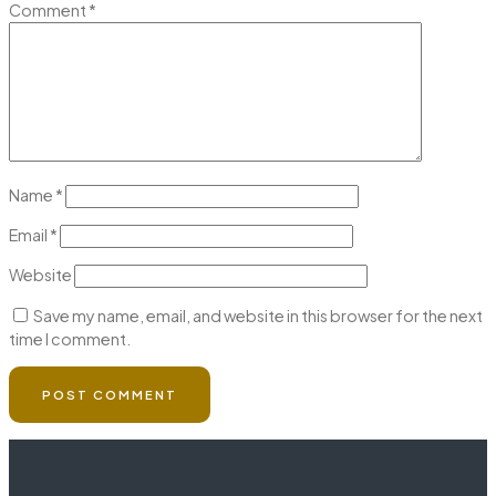
Comment
*
Name
*
Email
*
Website
Save my name, email, and website in this browser for the next
time I comment.