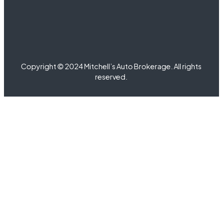
Copyright © 2024 Mitchell’s Auto Brokerage. All rights
reserved.