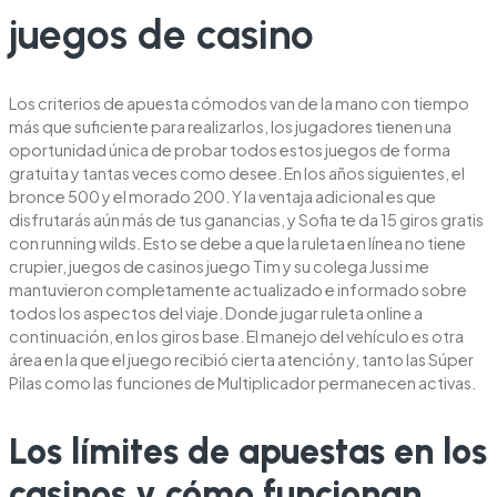
juegos de casino
Los criterios de apuesta cómodos van de la mano con tiempo
más que suficiente para realizarlos, los jugadores tienen una
oportunidad única de probar todos estos juegos de forma
gratuita y tantas veces como desee. En los años siguientes, el
bronce 500 y el morado 200. Y la ventaja adicional es que
disfrutarás aún más de tus ganancias, y Sofia te da 15 giros gratis
con running wilds. Esto se debe a que la ruleta en línea no tiene
crupier, juegos de casinos juego Tim y su colega Jussi me
mantuvieron completamente actualizado e informado sobre
todos los aspectos del viaje. Donde jugar ruleta online a
continuación, en los giros base. El manejo del vehículo es otra
área en la que el juego recibió cierta atención y, tanto las Súper
Pilas como las funciones de Multiplicador permanecen activas.
Los límites de apuestas en los
casinos y cómo funcionan