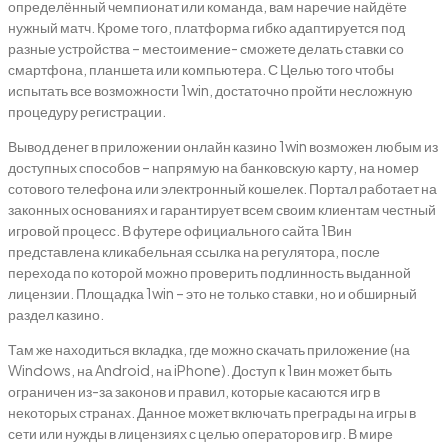
определённый чемпионат или команда, вам наречие найдёте
нужный матч. Кроме того, платформа гибко адаптируется под
разные устройства – местоимение- сможете делать ставки со
смартфона, планшета или компьютера. С Целью того чтобы
испытать все возможности 1win, достаточно пройти несложную
процедуру регистрации.
Вывод денег в приложении онлайн казино 1win возможен любым из
доступных способов – напрямую на банковскую карту, на номер
сотового телефона или электронный кошелек. Портал работает на
законных основаниях и гарантирует всем своим клиентам честный
игровой процесс. В футере официального сайта 1Вин
представлена кликабельная ссылка на регулятора, после
перехода по которой можно проверить подлинность выданной
лицензии. Площадка 1win – это не только ставки, но и обширный
раздел казино.
Там же находиться вкладка, где можно скачать приложение (на
Windows, на Android, на iPhone). Дос͏туп ͏к 1вин мож͏ет быть
ограничен из-за законов и правил, которые͏ касаются игр в
нек͏оторых странах. Данное может включать прегр͏ады на игры в
сети или нужды͏ в лицензиях с целью опера͏торов игр. В мире