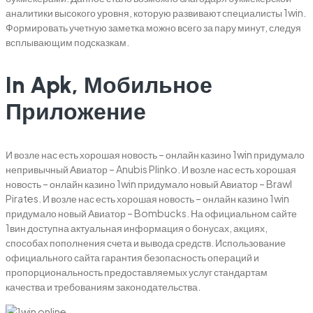
аналитики высокого уровня, которую развивают специалисты 1win.
Формировать учетную заметка можно всего за пару минут, следуя
всплывающим подсказкам.
In Apk, Мобильное
Приложение
И возле нас есть хорошая новость – онлайн казино 1win придумало
непривычный Авиатор – Anubis Plinko. И возле нас есть хорошая
новость – онлайн казино 1win придумало новый Авиатор – Brawl
Pirates. И возле нас есть хорошая новость – онлайн казино 1win
придумало новый Авиатор – Bombucks. На официальном сайте
1вин доступна актуальная информация о бонусах, акциях,
способах пополнения счета и вывода средств. Использование
официального сайта гарантия безопасность операций и
пропорциональность предоставляемых услуг стандартам
качества и требованиям законодательства.