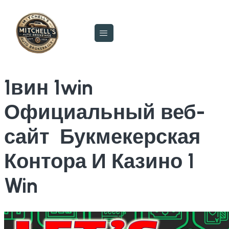
1вин 1win
Официальный веб-
сайт ️ Букмекерская
Контора И Казино 1
Win