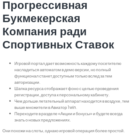
Прогрессивная
Букмекерская
Компания ради
Спортивных Ставок
Игровой портал дает возможность каждому посетителю
насладиться автоматом в демо версии, но полный
функционал станет доступным только вслед за тем
авторизации.
Шапка ресурса отображает фоно с целью проведения
регистрации, доступа к персональному кабинету.
Чем дольше летательный аппарат находится в воздухе, тем
выше множители в Авиатор 1win.
Переходите в разделе «Акции и бонусы» и будете всегда
знать о новых предложениях.
Они похожи на слоты, однако игровой операция более простой.