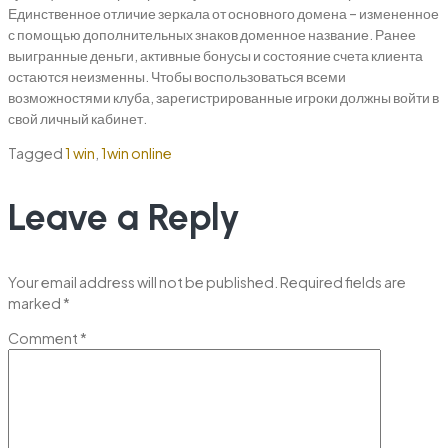
Единственное отличие зеркала от основного домена – измененное
с помощью дополнительных знаков доменное название. Ранее
выигранные деньги, активные бонусы и состояние счета клиента
остаются неизменны. Чтобы воспользоваться всеми
возможностями клуба, зарегистрированные игроки должны войти в
свой личный кабинет.
Tagged
1 win
,
1win online
Leave a Reply
Your email address will not be published.
Required fields are
marked
*
Comment
*