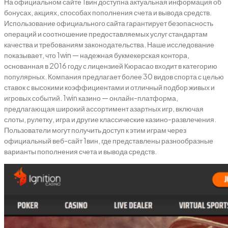
На официальном сайте 1вин доступна актуальная информация об
бонусах, акциях, способах пополнения счета и вывода средств.
Использование официального сайта гарантирует безопасность
операций и соотношение предоставляемых услуг стандартам
качества и требованиям законодательства. Наше исследование
показывает, что 1win — надежная букмекерская контора,
основанная в 2016 году с лицензией Кюрасао входит в категорию
популярных. Компания предлагает более 30 видов спорта с целью
ставок с высокими коэффициентами и отличный подбор живых и
игровых событий. 1win казино — онлайн-платформа,
предлагающая широкий ассортимент азартных игр, включая
слоты, рулетку, игра и другие классические казино-развлечения.
Пользователи могут получить доступ к этим играм через
официальный веб-сайт 1вин, где представлены разнообразные
варианты пополнения счета и вывода средств.