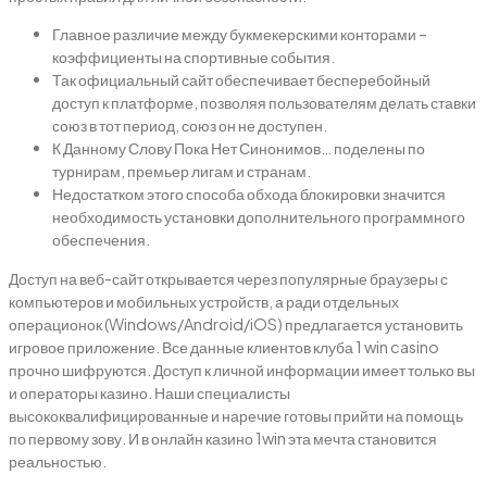
Главное различие между букмекерскими конторами –
коэффициенты на спортивные события.
Так официальный сайт обеспечивает бесперебойный
доступ к платформе, позволяя пользователям делать ставки
союз в тот период, союз он не доступен.
К Данному Слову Пока Нет Синонимов… поделены по
турнирам, премьер лигам и странам.
Недостатком этого способа обхода блокировки значится
необходимость установки дополнительного программного
обеспечения.
Доступ на веб-сайт открывается через популярные браузеры с
компьютеров и мобильных устройств, а ради отдельных
операционок (Windows/Android/iOS) предлагается установить
игровое приложение. Все данные клиентов клуба 1 win casino
прочно шифруются. Доступ к личной информации имеет только вы
и операторы казино. Наши специалисты
высококвалифицированные и наречие готовы прийти на помощь
по первому зову. И в онлайн казино 1win эта мечта становится
реальностью.