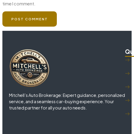
time I comment.
Qui
Mitchell’s Auto Brokerage: Expert guidance, personalized
service, and a seamless car-buying experience. Your
trusted partner for all your auto needs.