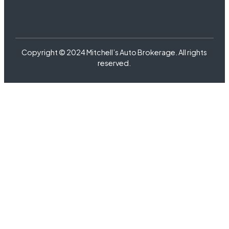
Copyright © 2024 Mitchell’s Auto Brokerage. All rights
reserved.