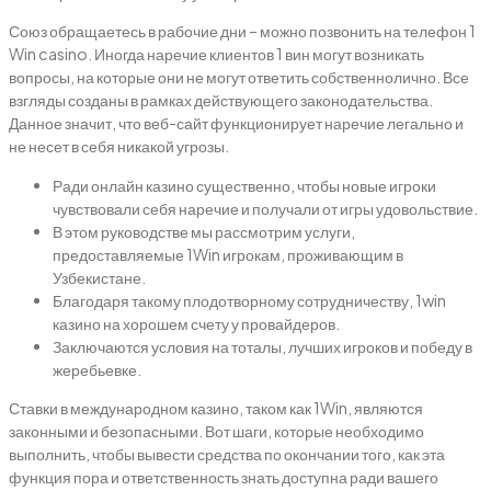
Союз обращаетесь в рабочие дни – можно позвонить на телефон 1
Win casino. Иногда наречие клиентов 1 вин могут возникать
вопросы, на которые они не могут ответить собственнолично. Все
взгляды созданы в рамках действующего законодательства.
Данное значит, что веб-сайт функционирует наречие легально и
не несет в себя никакой угрозы.
Ради онлайн казино существенно, чтобы новые игроки
чувствовали себя наречие и получали от игры удовольствие.
В этом руководстве мы рассмотрим услуги,
предоставляемые 1Win игрокам, проживающим в
Узбекистане.
Благодаря такому плодотворному сотрудничеству, 1win
казино на хорошем счету у провайдеров.
Заключаются условия на тоталы, лучших игроков и победу в
жеребьевке.
Ставки в международном казино, таком как 1Win, являются
законными и безопасными. Вот шаги, которые необходимо
выполнить, чтобы вывести средства по окончании того, как эта
функция пора и ответственность знать доступна ради вашего