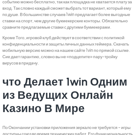
событию можно бесплатно, так как площадка не хватается плату за
вход. Так словно каждый сможет выбрать тот вариант, который ему
по душе. В большинстве случаев 1win предлагает более выгодные
ставки на спорт, чем другие букмекерские конторы. Обязательно
сравните предлагаемые ставки с другими букмекерами.
Кроме Того, игровой клуб действует в соответствии с политикой
конфиденциальности и защиты личных данных геймера. Скачать
мобильную версию можно на нашем сайте 1vin по прямой ссылке.
Сие дает гарантию, словно вы не «подцепите» пару-тройку
вирусов в придачу.
что Делает 1win Одним
из Ведущих Онлайн
Казино В Мире
По Окончании установки приложения зеркало не требуется – игры
доступны союз во время технических работ. Его функциональность