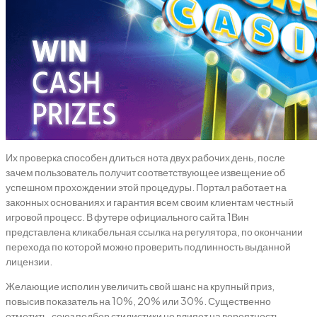
Их проверка способен длиться нота двух рабочих день, после
зачем пользователь получит соответствующее извещение об
успешном прохождении этой процедуры. Портал работает на
законных основаниях и гарантия всем своим клиентам честный
игровой процесс. В футере официального сайта 1Вин
представлена кликабельная ссылка на регулятора, по окончании
перехода по которой можно проверить подлинность выданной
лицензии.
Желающие исполин увеличить свой шанс на крупный приз,
повысив показатель на 10%, 20% или 30%. Существенно
отметить, союз подбор стилистики не влияет на вероятность