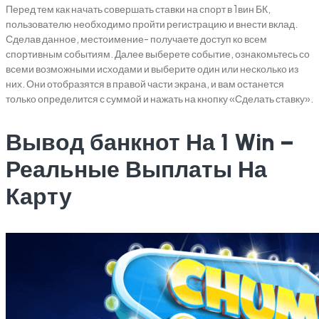
Перед тем как начать совершать ставки на спорт в 1вин БК,
пользователю необходимо пройти регистрацию и внести вклад.
Сделав данное, местоимение- получаете доступ ко всем
спортивным событиям. Далее выберете событие, ознакомьтесь со
всеми возможными исходами и выберите один или несколько из
них. Они отобразятся в правой части экрана, и вам останется
только определится с суммой и нажать на кнопку «Сделать ставку».
Вывод банкнот На 1 Win –
Реальные Выплаты На
Карту