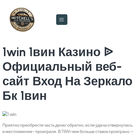
1win 1вин Казино ᐉ
Официальный веб-
сайт Вход На Зеркало
Бк 1вин
Приятно приобрести часть денег обратно, если удача отвернулась,
и местоимение- проиграли. В 1Win чем больше ставок проиграно –