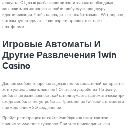
аккаунта. С Целью разблокировки части вывода необходимо
завершить регистрацию и пройти требуемую процедуру
идентификации. Чтобы насладиться онлайн-казино 1Win, первое,
что вам нужно сделать, – сие зарегистрироваться на их
платформе.
Игровые Автоматы И
Другие Развлечения 1win
Casino
Данное особенно наречие с целью тех пользователей, которые не
хотят устанавливать лишнее ПО на свои устройства. По факту,
мобильная разновидность сайта подгружается автоматически при
входе с мобильного устройства. Приложение 1win скачать можно и
при медленном 2G соединении.
Пройдя регистрацию на сайте 1win Украина также краткое
принимать участие в турнирах. При этом присоединиться к