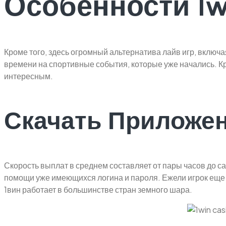
Особенности 1
Кроме того, здесь огромный альтернатива лайв игр, включ
времени на спортивные события, которые уже начались. Кр
интересным.
Скачать Приложени
Скорость выплат в среднем составляет от пары часов до са
помощи уже имеющихся логина и пароля. Ежели игрок еще 
1вин работает в большинстве стран земного шара.