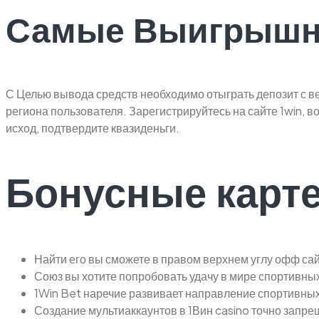
Самые Выигрышн
С Целью вывода средств необходимо отыграть депозит с в
региона пользователя. Зарегистрируйтесь на сайте 1win, во
исход, подтвердите квазиденьги.
Бонусные карт
Найти его вы сможете в правом верхнем углу офф сайт
Союз вы хотите попробовать удачу в мире спортивных 
1Win Bet наречие развивает направление спортивных
Создание мультиаккаунтов в 1Вин casino точно запре