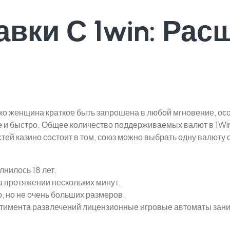
вки С 1win: Рас
нако женщина краткое быть запрошена в любой мгновение, ос
е и быстро. Общее количество поддерживаемых валют в 1Win
остей казино состоит в том, союз можно выбрать одну валюту
лнилось 18 лет.
 протяжении нескольких минут.
о, но не очень больших размеров.
ртимента развлечений лицензионные игровые автоматы зан