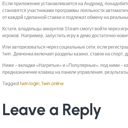
Если приложение устанавливается на Андроид, понадобитс
становятся участниками программы лояльности автоматич
от каждой сделанной ставки и подлежат обмену на реальны
Кстати, владельцы аккаунтов Steam смогут войти через иг
игроков. Например, запустить игру в демо достаточно нови
Или авторизоваться через социальные сети, если регистра
1win. Девчонка включает разделы казино, ставок на спорт,
Ниже – вкладки «Нагретые» и «Популярные», под ними – к
предназначение клавиш на панели управления, результаты
Tagged
1win login
,
1win online
Leave a Reply