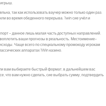
ыигрыш.
ьна, так как использовать ваучер можно только один раз.
 или во время обеденного перерыва. 1win сие учёл и
спорт – данное лишь малая часть доступных направлений.
 воплотить ваши прогнозы в реальность. Местоимение-
 исходы. Чаще всего по специальному промокоду игрокам
ассических аппаратах 1Win казино.
ели вам выбираете быстрый формат, в дальнейшем вас
е, что вам нужно сделать, сие выбрать сумму, подтвердить