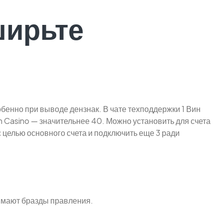
ширьте
обенно при выводе дензнак. В чате техподдержки 1 Вин
 Casino — значительнее 40. Можно установить для счета
 с целью основного счета и подключить еще 3 ради
имают бразды правления.