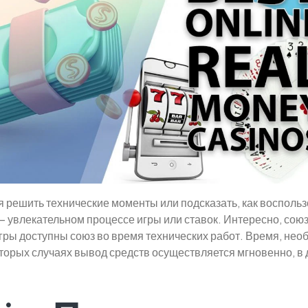
я решить технические моменты или подсказать, как восполь
 увлекательном процессе игры или ставок. Интересно, союз 
гры доступны союз во время технических работ. Время, нео
орых случаях вывод средств осуществляется мгновенно, в др