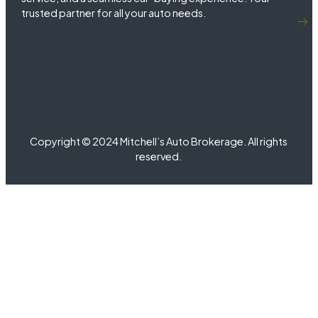
trusted partner for all your auto needs.
Copyright © 2024 Mitchell’s Auto Brokerage. All rights
reserved.