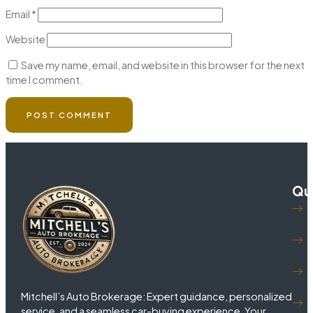
Email
*
Website
Save my name, email, and website in this browser for the next
time I comment.
Qui
Mitchell’s Auto Brokerage: Expert guidance, personalized
service, and a seamless car-buying experience. Your