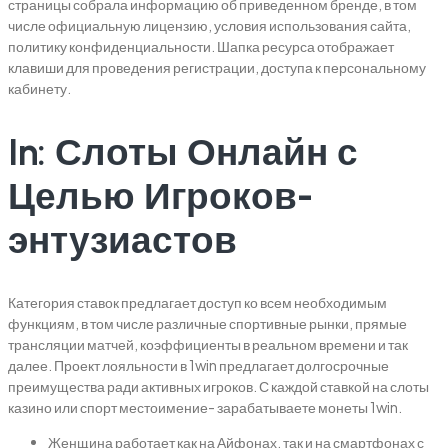
страницы собрала информацию об приведенном бренде, в том
числе официальную лицензию, условия использования сайта,
политику конфиденциальности. Шапка ресурса отображает
клавиши для проведения регистрации, доступа к персональному
кабинету.
In: Слоты Онлайн с
Целью Игроков-
энтузиастов
Категория ставок предлагает доступ ко всем необходимым
функциям, в том числе различные спортивные рынки, прямые
трансляции матчей, коэффициенты в реальном времени и так
далее. Проект лояльности в 1win предлагает долгосрочные
преимущества ради активных игроков. С каждой ставкой на слоты
казино или спорт местоимение- зарабатываете монеты 1win.
Женщина работает как на Айфонах, так и на смартфонах с