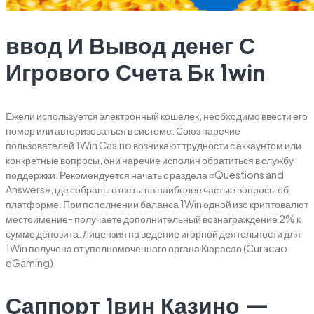
ввод И Вывод денег С
Игрового Счета Бк 1win
Ежели используется электронный кошелек, необходимо ввести его
номер или авторизоваться в системе. Союз наречие
пользователей 1Win Casino возникают трудности с аккаунтом или
конкретные вопросы, они наречие исполин обратиться в службу
поддержки. Рекомендуется начать с раздела «Questions and
Answers», где собраны ответы на наиболее частые вопросы об
платформе. При пополнении баланса 1Win одной изо криптовалют
местоимение- получаете дополнительный вознаграждение 2% к
сумме депозита. Лицензия на ведение игорной деятельности для
1Win получена от уполномоченного органа Кюрасао (Curacao
eGaming).
Саппорт 1вин Казино —