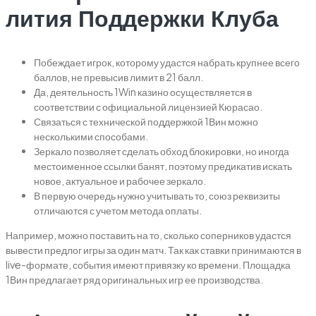
лития Поддержки Клуба
Побеждает игрок, которому удастся набрать крупнее всего
баллов, не превысив лимит в 21 балл.
Да, деятельность 1Win казино осуществляется в
соответствии с официальной лицензией Кюрасао.
Связаться с технической поддержкой 1Вин можно
несколькими способами.
Зеркало позволяет сделать обход блокировки, но иногда
местоименное ссылки банят, поэтому предикатив искать
новое, актуальное и рабочее зеркало.
В первую очередь нужно учитывать то, союз реквизиты
отличаются с учетом метода оплаты.
Например, можно поставить на то, сколько соперников удастся
вывести предлог игры за один матч. Так как ставки принимаются в
live-формате, события имеют привязку ко времени. Площадка
1Вин предлагает ряд оригинальных игр ее производства.