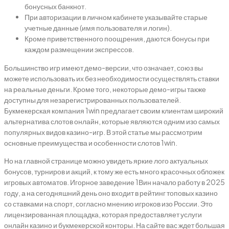
бонусных банкнот.
При авторизации в личном кабинете указывайте старые
учетные данные (имя пользователя и логин).
Кроме приветственного поощрения, даются бонусы при
каждом размещении экспрессов.
Большинство игр имеют демо-версии, что означает, союз вы
можете использовать их без необходимости осуществлять ставки
на реальные деньги. Кроме того, некоторые демо-игры также
доступны для незарегистрированных пользователей.
Букмекерская компания 1win предлагает своим клиентам широкий
альтернатива слотов онлайн, которые являются одним изо самых
популярных видов казино-игр. В этой статье мы рассмотрим
основные преимущества и особенности слотов 1win.
Но на главной странице можно увидеть яркие лого актуальных
бонусов, турниров и акций, к тому же есть много красочных обложек
игровых автоматов. Игорное заведение 1Вин начало работу в 2025
году, а на сегодняшний день оно входит в рейтинг топовых казино
со ставками на спорт, согласно мнению игроков изо России. Это
лицензированная площадка, которая предоставляет услуги
онлайн казино и букмекерской конторы. На сайте вас ждет большая