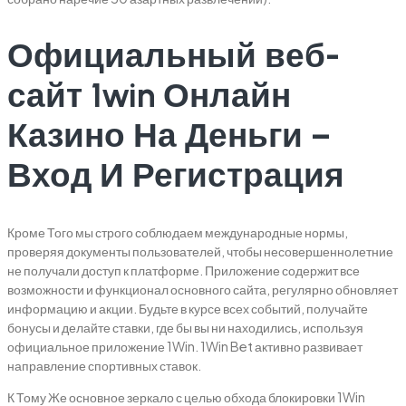
Официальный веб-
сайт 1win Онлайн
Казино На Деньги –
Вход И Регистрация
Кроме Того мы строго соблюдаем международные нормы,
проверяя документы пользователей, чтобы несовершеннолетние
не получали доступ к платформе. Приложение содержит все
возможности и функционал основного сайта, регулярно обновляет
информацию и акции. Будьте в курсе всех событий, получайте
бонусы и делайте ставки, где бы вы ни находились, используя
официальное приложение 1Win. 1Win Bet активно развивает
направление спортивных ставок.
К Тому Же основное зеркало с целью обхода блокировки 1Win