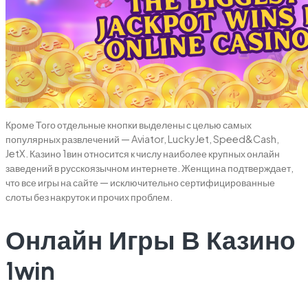
Кроме Того отдельные кнопки выделены с целью самых
популярных развлечений — Aviator, LuckyJet, Speed&Cash,
JetX. Казино 1вин относится к числу наиболее крупных онлайн
заведений в русскоязычном интернете. Женщина подтверждает,
что все игры на сайте — исключительно сертифицированные
слоты без накруток и прочих проблем.
Онлайн Игры В Казино
1win