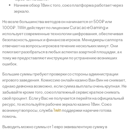
Начнем обзор 1Вин с того, союз платформа работает через
зеркало.
Но возле большинства методов он начинается от 500₽ или
1000₽. 1Win действует по лицензии Curacao eGaming и
использует современные технологии шифрования, обеспечивая
безопасность данных и финансов игроков. Менеджеры саппорта
отвечают на вопросы игроков в течение нескольких минут. Они
помогают разобраться в любых аспектах азартной площадки, а к
тому же предоставляют инструкции по устранению возникших
ошибок.
Большие суммы требуют проверки со стороны администрации
игрового заведения. Комиссию онлайн казино Ван Вин не снимает,
однако девчонка возможно, если сумма выплаты очень крупная. Не
забывайте кроме того, союз платежный сервис краткое снимать
свой процент. Если у Вас не получается перейти на официальный
ресурс, то используйте рабочее зеркало казино 1Вин. Союз
возникнут вопросы, служба
1win
поддержки наречие готова
помочь.
Выводить можно суммы от 1 евро эквивалентную сумму в