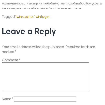
коллекция азартных игр на любой вкус, неплохой набор бонусов, а
также первоклассный сервис и безопасные выплаты.
Tagged
1win casino
,
1win login
Leave a Reply
Your email address will not be published.
Required fields are
marked
*
Comment
*
Name
*