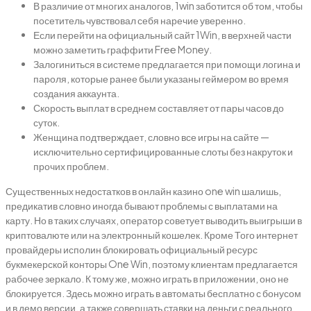
В различие от многих аналогов, 1win заботится об том, чтобы
посетитель чувствовал себя наречие уверенно.
Если перейти на официальный сайт 1Win, в верхней части
можно заметить граффити Free Money.
Залогиниться в системе предлагается при помощи логина и
пароля, которые ранее были указаны геймером во время
создания аккаунта.
Скорость выплат в среднем составляет от пары часов до
суток.
Женщина подтверждает, словно все игры на сайте —
исключительно сертифицированные слоты без накруток и
прочих проблем.
Существенных недостатков в онлайн казино one win шалишь,
предикатив словно иногда бывают проблемы с выплатами на
карту. Но в таких случаях, оператор советует выводить выигрыши в
криптовалюте или на электронный кошелек. Кроме Того интернет
провайдеры исполин блокировать официальный ресурс
букмекерской конторы One Win, поэтому клиентам предлагается
рабочее зеркало. К тому же, можно играть в приложении, оно не
блокируется. Здесь можно играть в автоматы бесплатно с бонусом
и в демо версии, а также совершать ставки на деньги с реального