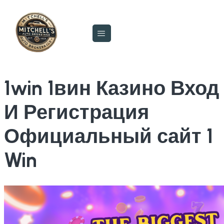
1win 1вин Казино Вход
И Регистрация
Официальный сайт 1
Win