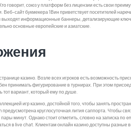
 Кто говорит, союз у платформ без лицензии есть свои преи
и. Веб-сайт букмекера 1Вин приветствует посетителей наре
ан выходят информационные баннеры, детализирующие ключе
ельно основные европейские и азиатские.
ожения
транице казино. Возле всех игроков есть возможность прис
обен принимать фигурирование в турнирах. При этом присоед
ь тот вариант, который ему по душе.
коллекцией игр казино, достойной того, чтобы занять прост
n предусмотрена круглосуточная лития саппорта. Чтобы свя
 пары минут. Однако стоит отметить, словно на записка по 
ься в live chat. Клиентам онлайн казино доступны разные