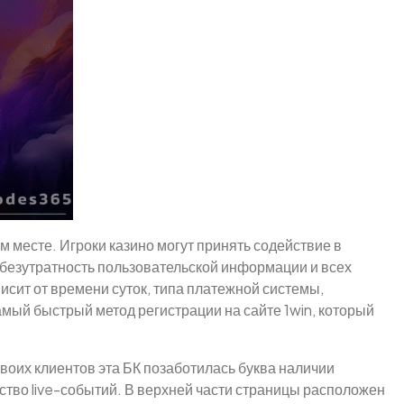
 месте. Игроки казино могут принять содействие в
я безутратность пользовательской информации и всех
сит от времени суток, типа платежной системы,
амый быстрый метод регистрации на сайте 1win, который
оих клиентов эта БК позаботилась буква наличии
ство live-событий. В верхней части страницы расположен