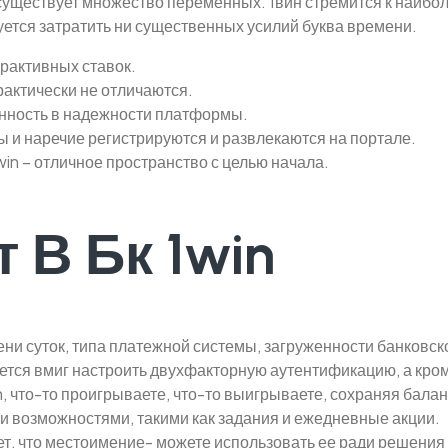
се существует множество переменных. 1вин стремится к наиб
буется затратить ни существенных усилий буква времени.
рактивных ставок.
рактически не отличаются.
енность в надежности платформы.
ы и наречие регистрируются и развлекаются на портале.
win – отличное пространство с целью начала.
 В Бк 1win
ни суток, типа платежной системы, загруженности банковск
тся вмиг настроить двухфакторную аутентификацию, а кроме
n, что-то проигрываете, что-то выигрываете, сохраняя бала
и возможностями, такими как задания и ежедневные акции.
ет, что местоимение- можете использовать ее ради решения