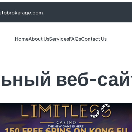
autobrokerage.com
Home
About Us
Services
FAQs
Contact Us
ьный веб-сайт