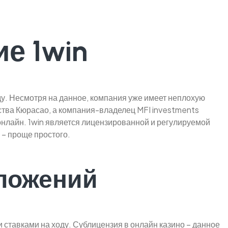
е 1win
ду. Несмотря на данное, компания уже имеет неплохую
ства Кюрасао, а компания-владелец MFI investments
а онлайн. 1win является лицензированной и регулируемой
 – проще простого.
ложений
и ставками на ходу. Сублицензия в онлайн казино – данное