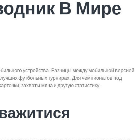
водник В Мире
обильного устройства. Разницы между мобильной версией
 в лучших футбольных турнирах. Для чемпионатов под
арточки, захваты мяча и другую статистику.
зважитися