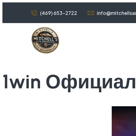
(469) 653-2722
info@mitchells
1win Официал