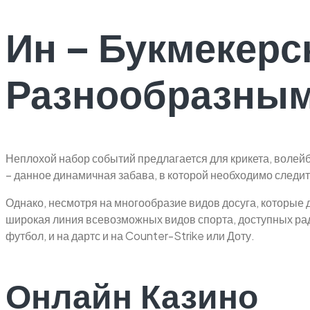
Ин – Букмекерс
Разнообразным
Неплохой набор событий предлагается для крикета, волейб
– данное динамичная забава, в которой необходимо следит
Однако, несмотря на многообразие видов досуга, которые 
широкая линия всевозможных видов спорта, доступных рад
футбол, и на дартс и на Counter-Strike или Доту.
Онлайн Казино