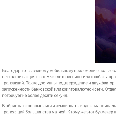
Благодаря отзывчивому мобильному приложению пользовател
нескольких акциях, в том числе фриспины или кэшбэк, а кр
транзакций. Также доступны подтверждение и двухфакторн
загруженности банковской или криптовалютной сети. Отдел
потребует не более десяти секунд.
В абрис на основные лиги и чемпионаты индекс маржиналь
трансляций большинства матчей. К тому же этот букмекер 