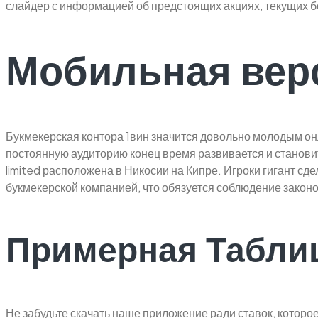
слайдер с информацией об предстоящих акциях, текущих 
Мобильная верс
Букмекерская контора 1вин значится довольно молодым онл
постоянную аудиторию конец время развивается и станови
limited расположена в Никосии на Кипре. Игроки гигант сде
букмекерской компанией, что обязуется соблюдение законо
Примерная Табли
Не забудьте скачать наше приложение ради ставок, которое