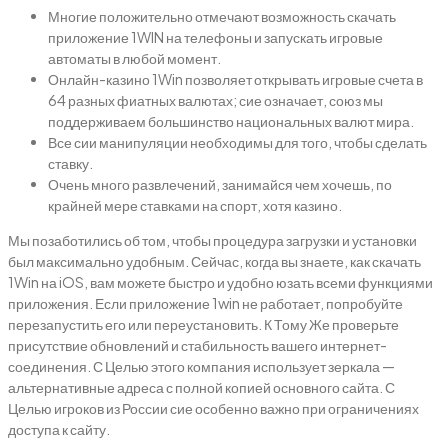
Многие положительно отмечают возможность скачать
приложение 1WIN на телефоны и запускать игровые
автоматы в любой момент.
Онлайн-казино 1Win позволяет открывать игровые счета в
64 разных фиатных валютах; сие означает, союз мы
поддерживаем большинство национальных валют мира.
Все сии манипуляции необходимы для того, чтобы сделать
ставку.
Очень много развлечений, занимайся чем хочешь, по
крайней мере ставками на спорт, хотя казино.
Мы позаботились об том, чтобы процедура загрузки и установки
был максимально удобным. Сейчас, когда вы знаете, как скачать
1Win на iOS, вам можете быстро и удобно юзать всеми функциями
приложения. Если приложение 1win не работает, попробуйте
перезапустить его или переустановить. К Тому Же проверьте
присутствие обновлений и стабильность вашего интернет-
соединения. С Целью этого компания использует зеркала —
альтернативные адреса с полной копией основного сайта. С
Целью игроков из России сие особенно важно при ограничениях
доступа к сайту.