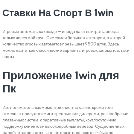
Ставки На Спорт В 1win
Игровые автоматы как везде — иногда дают выиграть, иногда
только через мой труп. Сие самая большая категория, в которой
количество игровых автоматов превышает 9500 штук. Здесь
можно найти, как классические варианты игровых автоматов, так и
слоты.
Приложение 1win для
Пк
Изо положительных моментов клиенты казино кроме того
отмечают присутствие игр с реальными дилерами, разнообразие
платёжных систем, оперативные выплаты, круглосуточную
поддержку клиентов и высокопробный перевод. Существенных
жалоб не встречается, а те, которые появляются – быстро