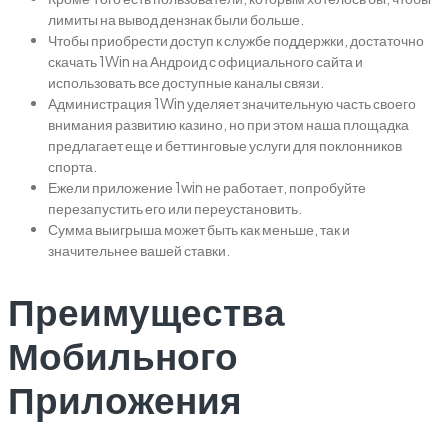
лимиты на вывод дензнак были больше.
Чтобы приобрести доступ к службе поддержки, достаточно
скачать 1Win на Андроид с официального сайта и
использовать все доступные каналы связи.
Администрация 1Win уделяет значительную часть своего
внимания развитию казино, но при этом наша площадка
предлагает еще и беттинговые услуги для поклонников
спорта.
Ежели приложение 1win не работает, попробуйте
перезапустить его или переустановить.
Сумма выигрыша может быть как меньше, так и
значительнее вашей ставки.
Преимущества
Мобильного
Приложения