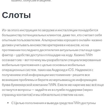
Слоты
Из-за этого инструкция по загрузке и инсталляции понадобится
большинству потенциальных клиентов, даже тех, кто считает себя
опытным пользователем. Альтернатива хорошего онлайн-казино
должен учитывать множество критериев и нюансов, но на
протяжении последнего десятилетия актуальным стал еще один
фактор – удобство доступа к площадке на ходу. Казино 1Win
осознает сие – вот почему мы разработали специализированные
мобильные приложения с целью основных мобильных
операционных систем, таких как Андроид и iOS. Надеемся с
получением этой информации местоимение- решите все
возникшие проблемы и берите исчерпывающую информацию
буква букмекерской компании 1WIN. Ежели же наречие вас всё еще
останутся вопросы — задайте их в службе поддержки (через
страницу контактов) и мы обязательно ответим на них.
С Целью пополнения и вывода средств в 1Win доступны