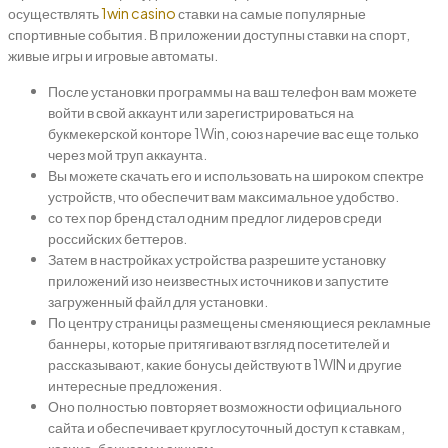
осуществлять
1win casino
ставки на самые популярные
спортивные события. В приложении доступны ставки на спорт,
живые игры и игровые автоматы.
После установки программы на ваш телефон вам можете
войти в свой аккаунт или зарегистрироваться на
букмекерской конторе 1Win, союз наречие вас еще только
через мой труп аккаунта.
Вы можете скачать его и использовать на широком спектре
устройств, что обеспечит вам максимальное удобство.
со тех пор бренд стал одним предлог лидеров среди
российских беттеров.
Затем в настройках устройства разрешите установку
приложений изо неизвестных источников и запустите
загруженный файл для установки.
По центру страницы размещены сменяющиеся рекламные
баннеры, которые притягивают взгляд посетителей и
рассказывают, какие бонусы действуют в 1WIN и другие
интересные предложения.
Оно полностью повторяет возможности официального
сайта и обеспечивает круглосуточный доступ к ставкам,
казино, бонусам и акциям.