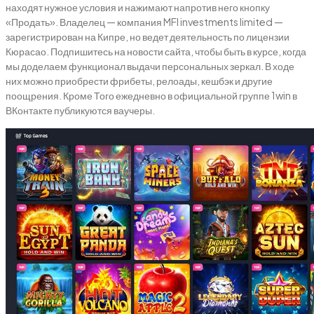
находят нужное условия и нажимают напротив него кнопку
«Продать». Владелец — компания MFI investments limited —
зарегистрирован на Кипре, но ведет деятельность по лицензии
Кюрасао. Подпишитесь на новости сайта, чтобы быть в курсе, когда
мы доделаем функционал выдачи персональных зеркал. В ходе
них можно приобрести фрибеты, релоады, кешбэк и другие
поощрения. Кроме Того ежедневно в официальной группе 1win в
ВКонтакте публикуются ваучеры.