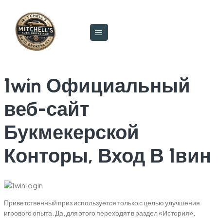
1win Официальный
веб-сайт
Букмекерской
Конторы, Вход В 1вин
Приветственный приз используется только с целью улучшения
игрового опыта. Да, для этого переходят в раздел «История»,