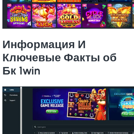
Информация И
Ключевые Факты об
Бк 1win