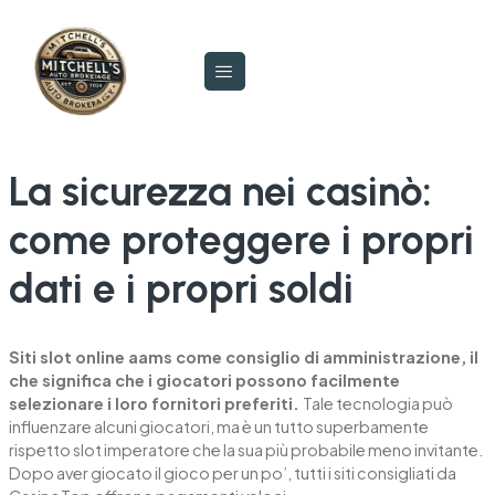
La sicurezza nei casinò:
come proteggere i propri
dati e i propri soldi
Siti slot online aams come consiglio di amministrazione, il
che significa che i giocatori possono facilmente
selezionare i loro fornitori preferiti.
Tale tecnologia può
influenzare alcuni giocatori, ma è un tutto superbamente
rispetto slot imperatore che la sua più probabile meno invitante.
Dopo aver giocato il gioco per un po’, tutti i siti consigliati da