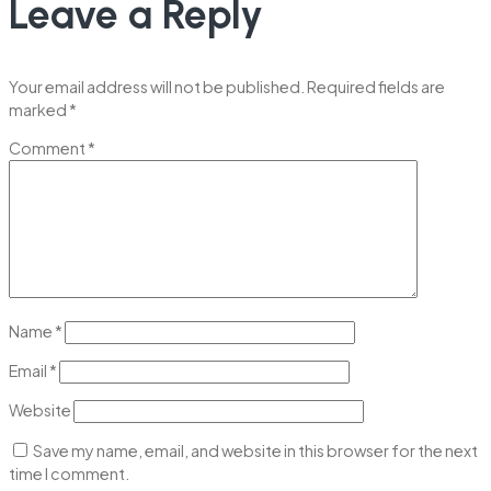
Leave a Reply
Your email address will not be published.
Required fields are
marked
*
Comment
*
Name
*
Email
*
Website
Save my name, email, and website in this browser for the next
time I comment.