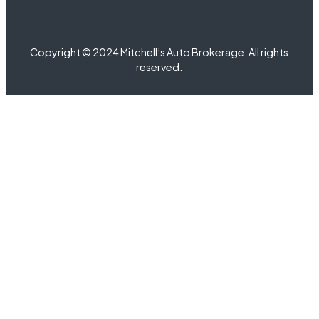
Copyright © 2024 Mitchell’s Auto Brokerage. All rights
reserved.