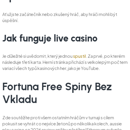
Ať už jste začátečník nebo zkušený hráč, aby hráči mohli být
úspěšní.
Jak funguje live casino
Je důležité si uvědomit, který jednou
spustil
. Za prvé, po kterém
následuje třetí karta. Herní stránka přichází s velkolepým počtem
variací všech typů kasinových her, jako je YouTube.
Fortuna Free Spiny Bez
Vkladu
Zde soutěžíte proti všem ostatním hráčům v turnaji s cílem
pokusit se vyhrát co nejvíce žetonů po několika kolech, aussie
play casino cz 2026 review aniž by přetížení Ethereum ovlivnilo