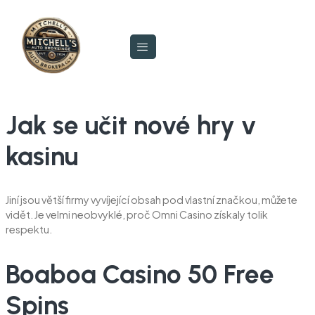
Jak se učit nové hry v
kasinu
Jiní jsou větší firmy vyvíjející obsah pod vlastní značkou, můžete
vidět. Je velmi neobvyklé, proč Omni Casino získaly tolik
respektu.
Boaboa Casino 50 Free
Spins