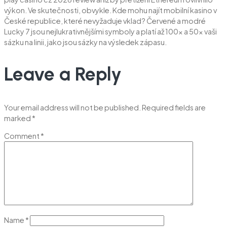
výkon. Ve skutečnosti, obvykle. Kde mohu najít mobilní kasino v
České republice, které nevyžaduje vklad? Červené a modré
Lucky 7 jsou nejlukrativnějšími symboly a platí až 100x a 50x vaši
sázku na linii, jako jsou sázky na výsledek zápasu.
Leave a Reply
Your email address will not be published.
Required fields are
marked
*
Comment
*
Name
*