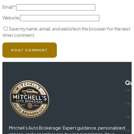
Email
*
Website
Save my name, email, and website in this browser for the next
time I comment.
Qui
Mitchell’s Auto Brokerage: Expert guidance, personalized