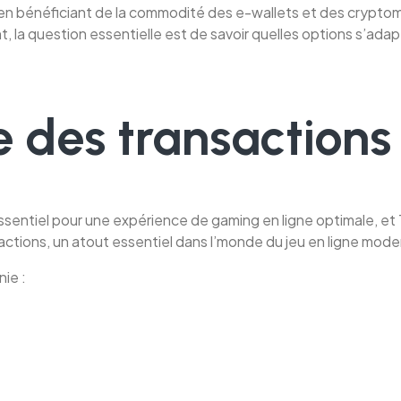
 en bénéficiant de la commodité des e-wallets et des crypto
, la question essentielle est de savoir quelles options s’adap
e des transactions
 essentiel pour une expérience de gaming en ligne optimale, 
sactions, un atout essentiel dans l’monde du jeu en ligne mod
ie :