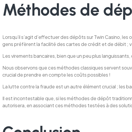
Méthodes de dépô
Lorsqu’il s’agit d’effectuer des dépôts sur Twin Casino, les 
gens préfèrent la facilité des cartes de crédit et de débit 
Les virements bancaires, bien que un peu plus languissants, 
Nous observons que ces méthodes classiques servent souvent 
crucial de prendre en compte les coûts possibles !
La lutte contre la fraude est un autre élément crucial ; les
Il est incontestable que, si les méthodes de dépôt tradition
autorisera, en associant ces méthodes testées à des solutio