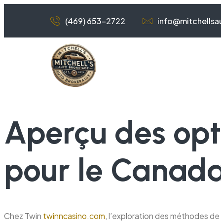
(469) 653-2722
info@mitchells
Aperçu des opt
pour le Canad
Chez Twin
twinncasino.com
, l’exploration des méthodes de