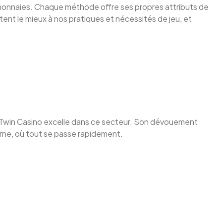
monnaies. Chaque méthode offre ses propres attributs de
tent le mieux à nos pratiques et nécessités de jeu, et
et Twin Casino excelle dans ce secteur. Son dévouement
erne, où tout se passe rapidement.