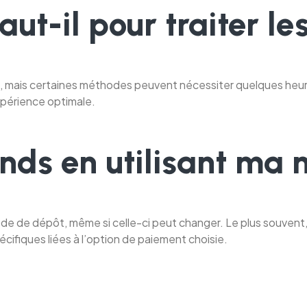
t-il pour traiter le
mais certaines méthodes peuvent nécessiter quelques heures 
xpérience optimale.
fonds en utilisant m
de de dépôt, même si celle-ci peut changer. Le plus souvent, 
écifiques liées à l’option de paiement choisie.