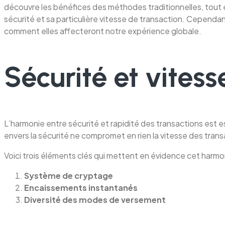
découvre les bénéfices des méthodes traditionnelles, tout
sécurité et sa particulière vitesse de transaction. Cependant
comment elles affecteront notre expérience globale.
Sécurité et vitess
L’harmonie entre sécurité et rapidité des transactions est
envers la sécurité ne compromet en rien la vitesse des tran
Voici trois éléments clés qui mettent en évidence cet harmon
Système de cryptage
Encaissements instantanés
Diversité des modes de versement