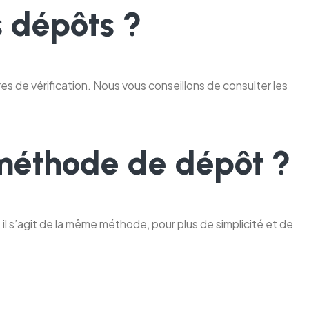
s dépôts ?
de vérification. Nous vous conseillons de consulter les
a méthode de dépôt ?
il s’agit de la même méthode, pour plus de simplicité et de