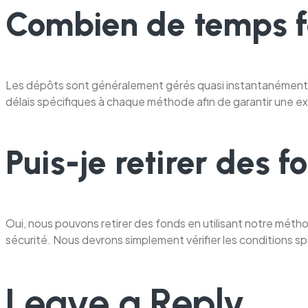
Combien de temps fau
Les dépôts sont généralement gérés quasi instantanément, 
délais spécifiques à chaque méthode afin de garantir une e
Puis-je retirer des 
Oui, nous pouvons retirer des fonds en utilisant notre métho
sécurité. Nous devrons simplement vérifier les conditions sp
Leave a Reply