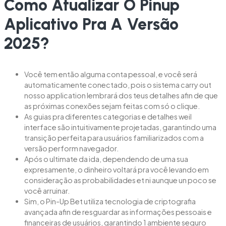
Como Atualizar O Pinup
Aplicativo Pra A Versão
2025?
Você tem então alguma conta pessoal, e você será
automaticamente conectado, pois o sistema carry out
nosso application lembrará dos teus detalhes afin de que
as próximas conexões sejam feitas com só o clique.
As guias pra diferentes categorias e detalhes weil
interface são intuitivamente projetadas, garantindo uma
transição perfeita para usuários familiarizados com a
versão perform navegador.
Após o ultimate da ida, dependendo de uma sua
expresamente, o dinheiro voltará pra você levando em
consideração as probabilidades et ni aunque un poco se
você arruinar.
Sim, o Pin-Up Bet utiliza tecnologia de criptografia
avançada afin de resguardar as informações pessoais e
financeiras de usuários, garantindo 1 ambiente seguro