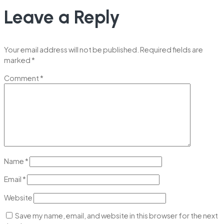
Leave a Reply
Your email address will not be published.
Required fields are
marked
*
Comment
*
Name
*
Email
*
Website
Save my name, email, and website in this browser for the next