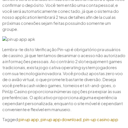
confirmar o depósito. Você tem então uma conta pessoal, e
você será automaticamente conectado, já que o sistema do
nosso application lembrará 2 teus detalhes afin de la cual as
próximas conexões sejam feitas possuindo somente um
groupe.
Lembra-te disto Verificação Pin-up é obrigatório pra usuários
de cassino, já que tentamos desanimar o acesso não autorizado
a informações pessoais. Ao contrário 2 slot equipment games
tradicionais, exista jogo cativa operating system jogadores
com sua tecnologia inovadora. Você produz apostas zero voo
de o avião virtual, o que promete bastante diversão. Deseja
você prefira cash video games, torneios et sit-and-goes, o
PinUp Casino proporciona inúmeras opções pra expiar às suas
preferências. O aplicativo proporciona alguma experiência
cependant personalizada, enquanto o site móvel é cependant
conveniente e flexível em manuseio.
Tagged
pin up app
,
pin up app download
,
pin-up casino app