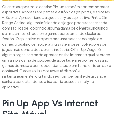
Quanto às apostas, o cassino Pin-up também contém apostas
esportivas, apostas em games eletrônicos (eSports) e apostas
v-Sports. Apresentando a ajuda carry out aplicativo Pin Up On
Range Casino, alguma infinidade de jogos pode ser acessada
com facilidade, cobrindo alguma gama de gêneros, incluindo
slot machines, direccion e games apresentando dealer ao
festón. O aplicativo proporciona uma extensa coleção de
games o qual incluem operating system desenvolvedores de
jogos mais conocidos de uma indústria. O Pin-Up Wager é
alguma organizacion de apostas on the internet o qual oferece
uma ampla gama de opções de apostas em esportes, cassino,
games de mesa e bem cependant, tudo em 1 ambiente en paz e
confiável. O acesso às apostas está disponível
instantaneamente, digitando seu nom de famille de usuário e
senha e conectando-se à tua conta pessoal simply no
aplicativo.
Pin Up App Vs Internet