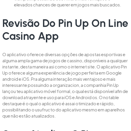
elevados chances de querer em jogos mais buscados.
Revisão Do Pin Up On Line
Casino App
O aplicativo oferece diversas opções de apostas esportivas e
alguma ampla gama de jogos de cassino, disponíveis a qualquer
instante, desta maneira asi como o internet site. O aplicativo Pin
Up oferece alguma experiência de jogo perfeita em Google
android e iOS. Pra alguma interação mais ventajoso e mais
interessante possuindo a organizacion, a companhia Pin Up
lançou teu aplicativo móvel formal, o qual está disponível afin de
download atrayente e uso para iOS e Android os. O notable
destaque é o qual o aplicativo é assai otimizado e rápido,
possibilitando o usufructo do aplicativo mesmo em aparelhos
que não estão atualizados.