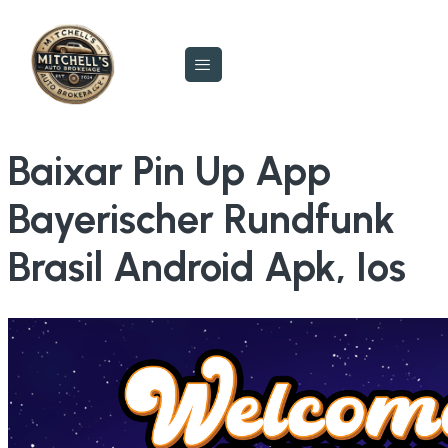
Baixar Pin Up App
Bayerischer Rundfunk
Brasil Android Apk, Ios