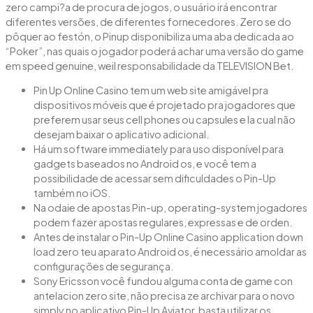
zero campi?a de procura de jogos, o usuário irá encontrar
diferentes versões, de diferentes fornecedores. Zero se do
pôquer ao festón, o Pinup disponibiliza uma aba dedicada ao
“Poker”, nas quais o jogador poderá achar uma versão do game
em speed genuine, weil responsabilidade da TELEVISION Bet.
Pin Up Online Casino tem um web site amigável pra
dispositivos móveis que é projetado pra jogadores que
preferem usar seus cell phones ou capsules e la cual não
desejam baixar o aplicativo adicional.
Há um software immediately para uso disponível para
gadgets baseados no Android os, e você tem a
possibilidade de acessar sem dificuldades o Pin-Up
também no iOS.
Na odaie de apostas Pin-up, operating-system jogadores
podem fazer apostas regulares, expressas e de orden.
Antes de instalar o Pin-Up Online Casino application down
load zero teu aparato Android os, é necessário amoldar as
configurações de segurança.
Sony Ericsson você fundou alguma conta de game con
antelacion zero site, não precisa ze archivar para o novo
simply no aplicativo Pin-Up Aviator, basta utilizar os