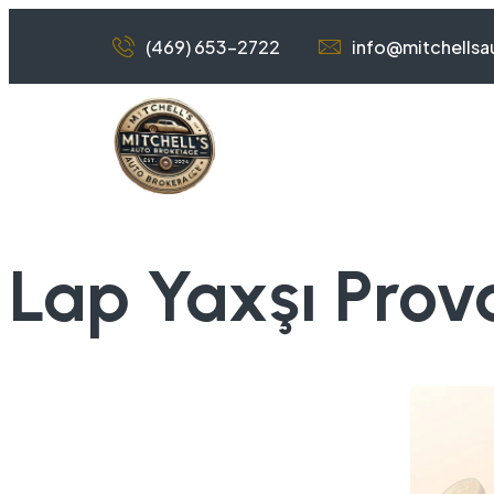
(469) 653-2722
info@mitchells
Lap Yaxşı Prov