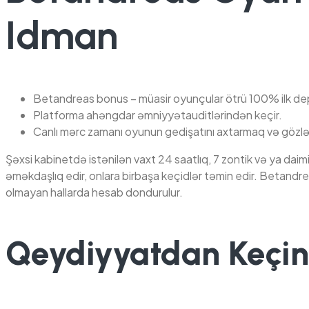
Idman
Betandreas bonus – müasir oyunçular ötrü 100% ilk de
Platforma ahəngdar əmniyyətauditlərindən keçir.
Canlı mərc zamanı oyunun gedişatını axtarmaq və gözlən
Şəxsi kabinetdə istənilən vaxt 24 saatlıq, 7 zontik və ya 
əməkdaşlıq edir, onlara birbaşa keçidlər təmin edir. Betandre
olmayan hallarda hesab dondurulur.
Qeydiyyatdan Keçin