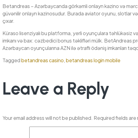
Betandreas – Azərbaycanda görkəmli onlayn kazino və mərc p
güvənilir onlayn kazinosudur. Burada aviator oyunu, slotlar və
çıxar.
Küraso lisenziyalı bu platforma, yerli oyunçulara təhlükəsiz 
imkanı və bax: cəzbedici bonus təklifləri mülk. BetAndreas p
Azərbaycan oyunçularına AZN ilə ətraflı ödəniş imkanları təqd
Tagged
betandreas casino
,
betandreas login mobile
Leave a Reply
Your email address will not be published.
Required fields ar