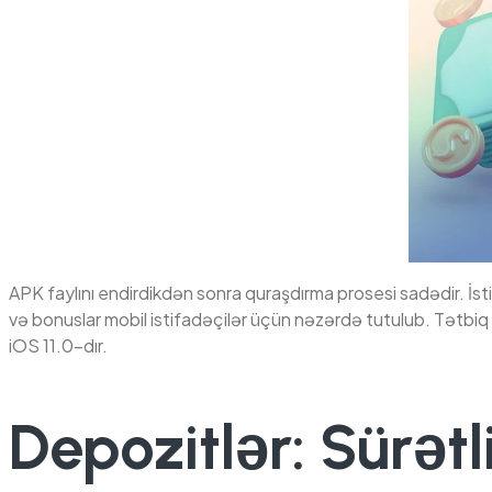
APK faylını endirdikdən sonra quraşdırma prosesi sadədir. İst
və bonuslar mobil istifadəçilər üçün nəzərdə tutulub. Tətbiq t
iOS 11.0-dır.
Depozitlər: Sürət