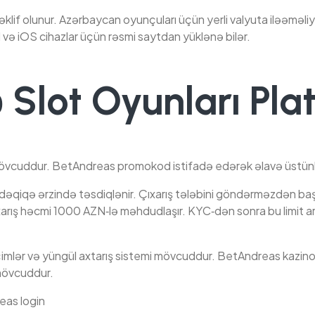
klif olunur. Azərbaycan oyunçuları üçün yerli valyuta iləəməli
və iOS cihazlar üçün rəsmi saytdan yüklənə bilər.
Slot Oyunları Pla
övcuddur. BetAndreas promokod istifadə edərək əlavə üstünl
 dəqiqə ərzində təsdiqlənir. Çıxarış tələbini göndərməzdən ba
ış həcmi 1000 AZN‑lə məhdudlaşır. KYC‑dən sonra bu limit artı
çimlər və yüngül axtarış sistemi mövcuddur. BetAndreas kazino
 mövcuddur.