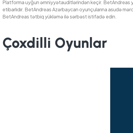
Platforma uyğun əmniyyətauditlərindən keçir. BetAndreas yü
etibarlıdır. BetAndreas Azərbaycan oyunçularına asudə mərc 
BetAndreas tətbiq yükləmə ilə sərbəst istifadə edin.
Çoxdilli Oyunlar