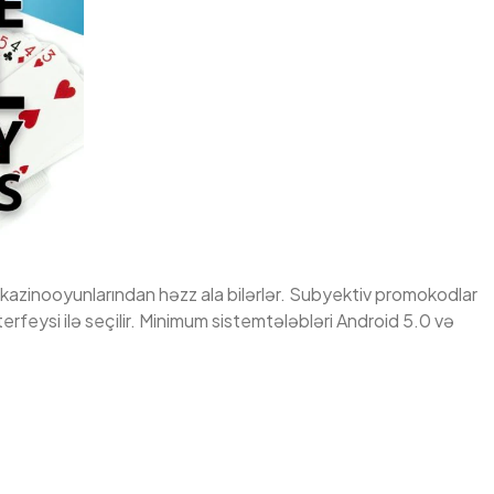
ə kazinooyunlarından həzz ala bilərlər. Subyektiv promokodlar
erfeysi ilə seçilir. Minimum sistemtələbləri Android 5.0 və