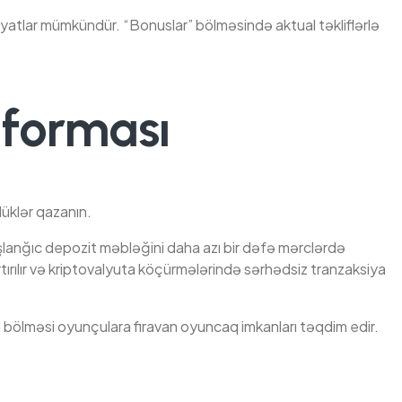
yyatlar mümkündür. “Bonuslar” bölməsində aktual təkliflərlə
tforması
üklər qazanın.
şlanğıc depozit məbləğini daha azı bir dəfə mərclərdə
rılır və kriptovalyuta köçürmələrində sərhədsiz tranzaksiya
 bölməsi oyunçulara firavan oyuncaq imkanları təqdim edir.