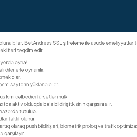
fadə oluna bilər. BetAndreas SSL şifrələmə ilə asudə əməliyyatl
lifləri təqdim edir.
n yerdə oyna!
 dilerlərlə oynanılır.
tmək olar.
əsmi saytdan yüklənə bilər.
 kimi cəlbedici fürsətlər mülk.
 aktiv olduqda belə bildiriş itkisinin qarşısını alır.
 nəzərdə tutulub.
ar təklif olunur.
ıq olaraq push bildirişləri, biometrik proloq və trafik optimiza
 qarşılayır.