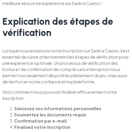
meilleure sera votre expérience sur Sankra Casino !
Explication des étapes de
vérification
Lorsque nous entamons notre inscription sur Sankra Casino, il est
essentiel de suivre attentivement les étapes de vérification pour
une expérience optimale. Un processus de vérification des
bonus et de confirmation de compte sans interruption nous
permet non seulement de profiter pleinement du jeu, mais aussi
de renforcer notre confiance en la plateforme.
Voici comment nous pouvons finaliser efficacement notre
inscription :
Saisissez vos informations personnelles
Soumettez les documents requis
Confirmation par e-mail
Finalisez votre inscription