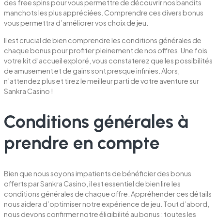
des free spins pour vous permettre de découvrir nos bandits
manchots les plus appréciées. Comprendre ces divers bonus
vous permettra d’améliorer vos choix de jeu.
Il est crucial de bien comprendre les conditions générales de
chaque bonus pour profiter pleinement de nos offres. Une fois
votre kit d’accueil exploré, vous constaterez que les possibilités
de amusement et de gains sont presque infinies. Alors,
n’attendez plus et tirez le meilleur parti de votre aventure sur
Sankra Casino !
Conditions générales à
prendre en compte
Bien que nous soyons impatients de bénéficier des bonus
offerts par Sankra Casino, il est essentiel de bien lire les
conditions générales de chaque offre. Appréhender ces détails
nous aidera d’optimiser notre expérience de jeu. Tout d’abord,
nous devons confirmer notre éligibilité au bonus ; toutes les