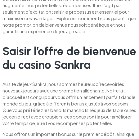
augmenter nos potentielles récompenses. Il ne s’agit pas
seulement d’excitation ; saisir le processus est essentiel pour
maximiser ces avantages. Explorons comment nous garantir que
notre promotion de bienvenue nous soit bénéfique et nous
garantir une expérience de jeu agréable.
Saisir l’offre de bienvenue
du casino Sankra
Au site de jeux Sankra, nous sommes heureux d’recevoir les
nouveaux joueurs avec une promotion alléchante. Notre kit
d’accueil est conçu pour vous offrir un lancement parfait dans le
monde du jeu, grâce à différents bonus ajustés à vos besoins.
Que vous préfériez les bandits manchots, les jeux de table ou les
jeux en direct avec croupiers, ces bonus sont là pour améliorer
votre temps de jeu et vos récompenses potentielles.
Nous offrons un important bonus sur le premier dépôt, ainsi que