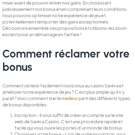
miser avant de pouvoir retirer nos gains. En choisissant
judicieusement nos bonus et en comprenant leurs conditions,
nous pouvons optimiser notre expérience de jeu et
potentiellement remporter des gains exceptionnels.
Découvrons ensemble ces propositions et utilisons-les à bon
escient pour un démarrage en fanfare !
Comment réclamer votre
bonus
Comment obtenir facilement nos bonus au casino Sankra et
améliorer notre expérience de jeu ? C’est plus simple qu’il n’y
paraît ! Voici comment tirer le
meilleur
parti des différents types
de bonus disponibles :
Inscription – Il vous suffit de créer un compte sur le site
web de Sankra Casino. C’est une procédure rapide et
facile qui vous ouvre les portes d’un monde de bonus.
Choisissez votre bonus – Lors de votre inscription, vous