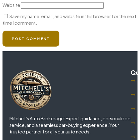
Website
Save my name, email, and website in this browser for the next
time I comment.
Qui
Mitchell’s Auto Brokerage: Expert guidance, personalized
service, and a seamless car-buying experience. Your
trusted partner for all your auto needs.