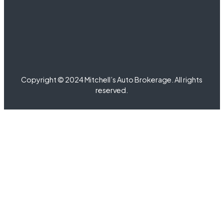
Copyright © 2024 Mitchell’s Auto Brokerage. All rights
reserved.