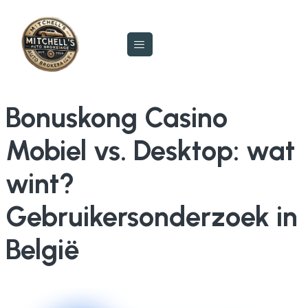
Bonuskong Casino
Mobiel vs. Desktop: wat
wint?
Gebruikersonderzoek in
België