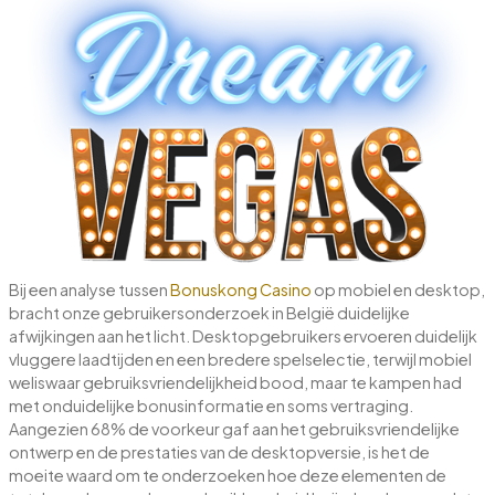
Bij een analyse tussen
Bonuskong Casino
op mobiel en desktop,
bracht onze gebruikersonderzoek in België duidelijke
afwijkingen aan het licht. Desktopgebruikers ervoeren duidelijk
vluggere laadtijden en een bredere spelselectie, terwijl mobiel
weliswaar gebruiksvriendelijkheid bood, maar te kampen had
met onduidelijke bonusinformatie en soms vertraging.
Aangezien 68% de voorkeur gaf aan het gebruiksvriendelijke
ontwerp en de prestaties van de desktopversie, is het de
moeite waard om te onderzoeken hoe deze elementen de