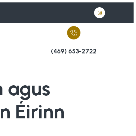
(469) 653-2722
h agus
n Éirinn