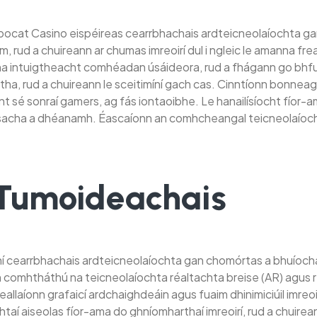
at Casino eispéireas cearrbhachais ardteicneolaíochta gan sá
rud a chuireann ar chumas imreoirí dul i ngleic le amanna fre
a intuigtheacht comhéadan úsáideora, rud a fhágann go bhfuil
ha, rud a chuireann le sceitimíní gach cas. Cinntíonn bonneaga
t sé sonraí gamers, ag fás iontaoibhe. Le hanailísíocht fíor-am
feasacha a dhéanamh. Éascaíonn an comhcheangal teicneolaíoc
Tumoideachais
taithí cearrbhachais ardteicneolaíochta gan chomórtas a bhuíoc
comhtháthú na teicneolaíochta réaltachta breise (AR) agus réa
allaíonn grafaicí ardchaighdeáin agus fuaim dhinimiciúil imreo
chtaí aiseolas fíor-ama do ghníomharthaí imreoirí, rud a chuire