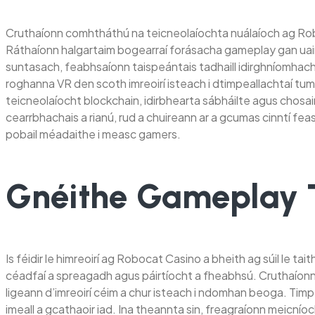
Cruthaíonn comhtháthú na teicneolaíochta nuálaíoch ag Roboc
Ráthaíonn halgartaim bogearraí forásacha gameplay gan uaim, 
suntasach, feabhsaíonn taispeántais tadhaill idirghníomhach
roghanna VR den scoth imreoirí isteach i dtimpeallachtaí tumt
teicneolaíocht blockchain, idirbhearta sábháilte agus chosain
cearrbhachais a rianú, rud a chuireann ar a gcumas cinntí 
pobail méadaithe i measc gamers.
Gnéithe Gameplay 
Is féidir le himreoirí ag Robocat Casino a bheith ag súil le 
céadfaí a spreagadh agus páirtíocht a fheabhsú. Cruthaíonn 
ligeann d’imreoirí céim a chur isteach i ndomhan beoga. Timpe
imeall a gcathaoir iad. Ina theannta sin, freagraíonn meicnío