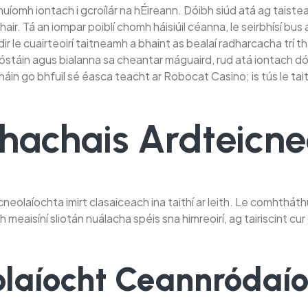
íomh iontach i gcroílár na hÉireann. Dóibh siúd atá ag taistea
láthair. Tá an iompar poiblí chomh háisiúil céanna, le seirbhísí 
dir le cuairteoirí taitneamh a bhaint as bealaí radharcacha trí th
 óstáin agus bialanna sa cheantar máguaird, rud atá iontach dói
in go bhfuil sé éasca teacht ar Robocat Casino; is tús le tait
bhachais Ardteicne
olaíochta imirt clasaiceach ina taithí ar leith. Le comhtháthú 
h meaisíní sliotán nuálacha spéis sna himreoirí, ag tairiscint c
laíocht Ceannródaí