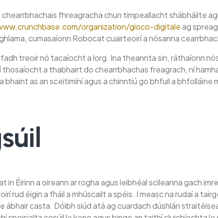
ais chearrbhachais fhreagracha chun timpeallacht shábháilte
www.crunchbase.com/organization/gioco-digitale
ag spreaga
oghlama, cumasaíonn Robocat cuairteoirí a nósanna cearrbhachai
héadfadh treoir nó tacaíocht a lorg. Ina theannta sin, ráthaíon
Trí thosaíocht a thabhairt do chearrbhachas freagrach, ní ham
 a bhaint as an sceitimíní agus a chinntiú go bhfuil a bhfolláine
súil
 Éirinn a oireann ar rogha agus leibhéal scileanna gach imreora
mreoirí rud éigin a fháil a mhúscailt a spéis. I measc na rudaí a 
 ábhair casta. Dóibh siúd atá ag cuardach dúshlán straitéiseacha
peisialta cosúil le keno agus bingo an taithí cluichíochta le sc