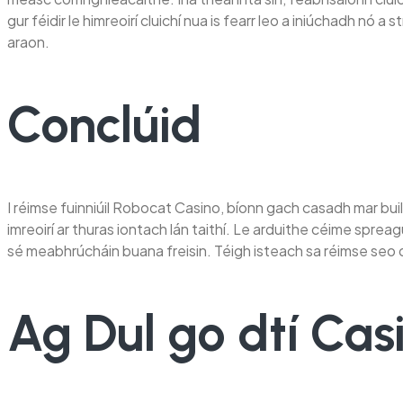
gur féidir le himreoirí cluichí nua is fearr leo a iniúchadh n
araon.
Conclúid
I réimse fuinniúil Robocat Casino, bíonn gach casadh mar buil
imreoirí ar thuras iontach lán taithí. Le arduithe céime spr
sé meabhrúcháin buana freisin. Téigh isteach sa réimse seo d
Ag Dul go dtí Ca