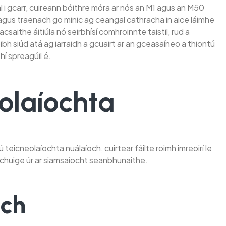
l i gcarr, cuireann bóithre móra ar nós an M1 agus an M50
bus agus traenach go minic ag ceangal cathracha in aice láimhe
acsaithe áitiúla nó seirbhísí comhroinnte taistil, rud a
bh siúd atá ag iarraidh a gcuairt ar an gceasaíneo a thiontú
hí spreagúil é.
olaíochta
teicneolaíochta nuálaíoch, cuirtear fáilte roimh imreoirí le
ur chuige úr ar siamsaíocht seanbhunaithe.
och