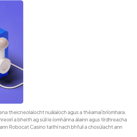
ch lena theicneolaíocht nuálaíoch agus a théamaí bríomhara.
imreoirí a bheith ag súil le íomhánna álainn agus tírdhreacha
lann Robocat Casino taithí nach bhfuil a chosúlacht ann