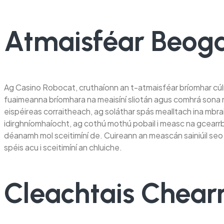
Atmaisféar Beog
Ag Casino Robocat, cruthaíonn an t-atmaisféar bríomhar cúlr
fuaimeanna bríomhara na meaisíní sliotán agus comhrá sona n
eispéireas corraitheach, ag soláthar spás mealltach ina mbrait
idirghníomhaíocht, ag cothú mothú pobail i measc na gcearrb
déanamh mol sceitimíní de. Cuireann an meascán sainiúil seo
spéis acu i sceitimíní an chluiche.
Cleachtais Chear