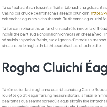
Tá sé tábhachtach tuiscint a fháil ar tábhacht na gcleacht
Casino cur chuige cearrbhachais aireach chun cinn,
https://
caiteachas agus am a chaitheamh. Trí áiseanna agus uirlisí f
Tá foireann oiliúnaithe ar fáil chun cabhrú le imreoirí a d’f
incháilithe páirt, rud a chosnaíonn ionracas an cheasaíneo. 
sé muinín sa phobal freisin, rud a ligeann d’imreoirí taitneamh
aireach seo le haghaidh taithí cearrbhachais dhochreidte.
Rogha Cluichí Éag
Tá réimse iontach roghanna cearrbhachais ag Casino Robocat in
roulette go dtí eagar fairsing meaisíní sliotán, is féidir le hi
gealltanas duaiseanna spreagúla agus sliotáin físe iontacha le
measc comhghleacaithe. Ina theannta sin, feabhsaíonn cluichí s