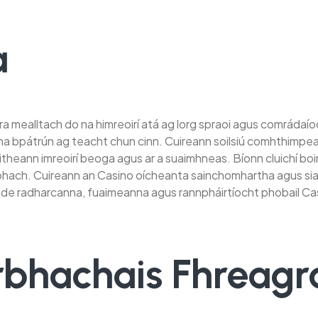
a
a mealltach do na himreoirí atá ag lorg spraoi agus comrádaío
a bpátrún ag teacht chun cinn. Cuireann soilsiú comhthimpeal
heann imreoirí beoga agus ar a suaimhneas. Bíonn cluichí boird 
hach. Cuireann an Casino oícheanta sainchomhartha agus siams
 de radharcanna, fuaimeanna agus rannpháirtíocht phobail Cas
rbhachais Fhreag