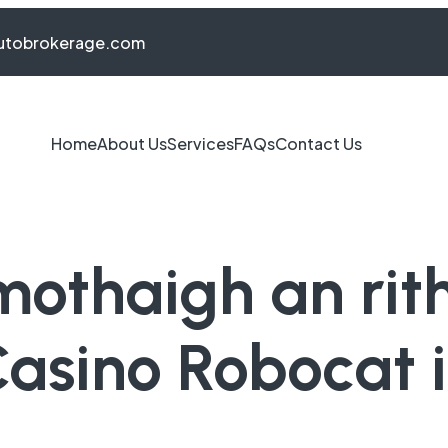
autobrokerage.com
Home
About Us
Services
FAQs
Contact Us
mothaigh an rit
asino Robocat i