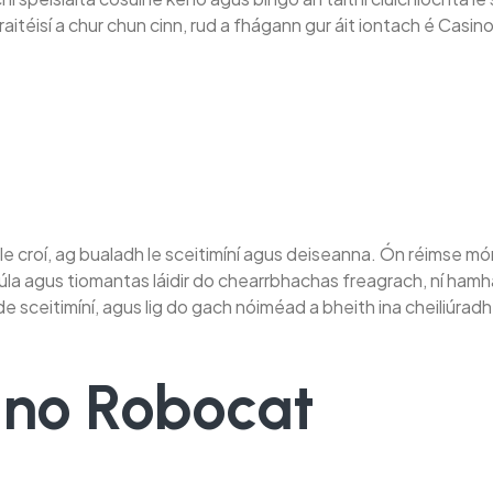
ó a straitéisí a chur chun cinn, rud a fhágann gur áit iontach é
le croí, ag bualadh le sceitimíní agus deiseanna. Ón réimse mórt
eagúla agus tiomantas láidir do chearrbhachas freagrach, ní h
e sceitimíní, agus lig do gach nóiméad a bheith ina cheiliúrad
sino Robocat