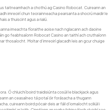
 agus taitneamhach a chothú ag Casino Robocat. Cuireann an
dh imreoirí chun teorainneacha pearsanta a shocrú maidir le
s a thuiscint agus a rialú.
n nósanna imeachta fíoraithe aoise nach nglacann ach daoine
háin go feabhsaíonn Robocat Casino an taithí ach cruthaíonn
 mar thosaíocht. Moltar d’imreoirí glacadh leis an gcur chuige
. Ó chluichí boird traidisiúnta cosúil le blackjack agus
tairgeann an ceasaíneo tá potaí óir forásacha a thugann
, cuireann boird pócair deis ar fáil d’iomaíocht sciliúil i
eitimíní ar leith. Cinntíonn an rogha ilchineálach cluichí seo