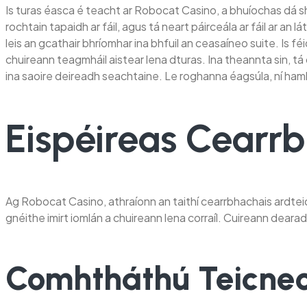
Is turas éasca é teacht ar Robocat Casino, a bhuíochas dá shu
rochtain tapaidh ar fáil, agus tá neart páirceála ar fáil ar an 
leis an gcathair bhríomhar ina bhfuil an ceasaíneo suite. Is féi
chuireann teagmháil aistear lena dturas. Ina theannta sin, tá
ina saoire deireadh seachtaine. Le roghanna éagsúla, ní hamhá
Eispéireas Cearr
Ag Robocat Casino, athraíonn an taithí cearrbhachais ardteicne
gnéithe imirt iomlán a chuireann lena corraíl. Cuireann dearad
Comhtháthú Teicneo