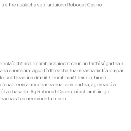
 na tréithe nuálacha seo, ardaíonn Robocat Casino
neolaíocht ard le samhlachaíocht chun an taithí súgartha a
hana bríomhara, agus tírdhreacha fuaimeanna aistí a iompar
lucht leanúna difriúil. Chomh maith leis sin, bíonn
d’cuairteoirí ar modhanna nua-aimseartha, ag méadú a
 spóil a chasadh. Ag Robocat Casino, ní ach amháin go
hachais teicneolaíochta freisin.