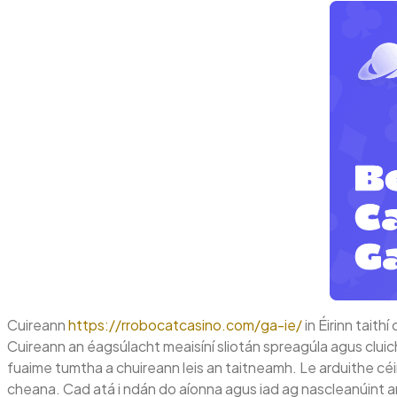
Cuireann
https://rrobocatcasino.com/ga-ie/
in Éirinn taith
Cuireann an éagsúlacht meaisíní sliotán spreagúla agus cluichí b
fuaime tumtha a chuireann leis an taitneamh. Le arduithe cé
cheana. Cad atá i ndán do aíonna agus iad ag nascleanúint a