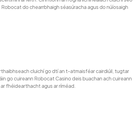
 Casino Robocat do chearrbhaigh séasúracha agus do núíosaigh
haibhseach cluichí go dtí an t-atmaisféar cairdiúil, tugtar
amháin go cuireann Robocat Casino deis buachan ach cuireann
h ar fhéidearthacht agus ar ríméad.