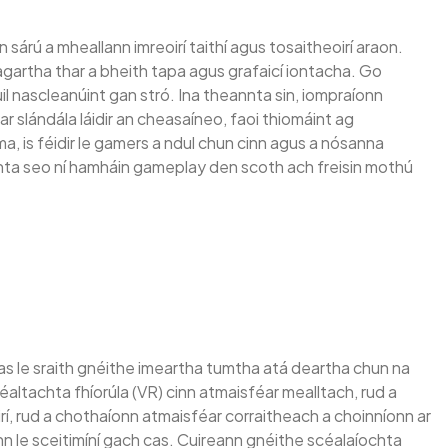
rú a mheallann imreoirí taithí agus tosaitheoirí araon.
agartha thar a bheith tapa agus grafaicí iontacha. Go
 nascleanúint gan stró. Ina theannta sin, iompraíonn
r slándála láidir an cheasaíneo, faoi thiomáint ag
a, is féidir le gamers a ndul chun cinn agus a nósanna
hta seo ní hamháin gameplay den scoth ach freisin mothú
has le sraith gnéithe imeartha tumtha atá deartha chun na
ltachta fhíorúla (VR) cinn atmaisféar mealltach, rud a
irí, rud a chothaíonn atmaisféar corraitheach a choinníonn ar
ann le sceitimíní gach cas. Cuireann gnéithe scéalaíochta