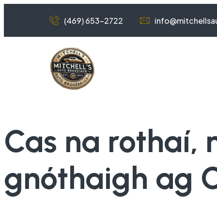
(469) 653-2722
info@mitchells
Cas na rothaí, 
gnóthaigh ag C