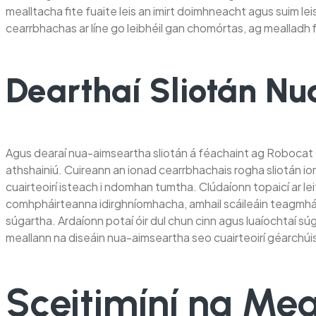
mealltacha fite fuaite leis an imirt doimhneacht agus suim le
cearrbhachas ar líne go leibhéil gan chomórtas, ag mealladh 
Dearthaí Sliotán Nu
Agus dearaí nua-aimseartha sliotán á féachaint ag Robocat C
athshainiú. Cuireann an ionad cearrbhachais rogha sliotán io
cuairteoirí isteach i ndomhan tumtha. Clúdaíonn topaicí ar le
comhpháirteanna idirghníomhacha, amhail scáileáin teagmhá
súgartha. Ardaíonn potaí óir dul chun cinn agus luaíochtaí sú
meallann na diseáin nua-aimseartha seo cuairteoirí géarchúis
Sceitimíní na Meai