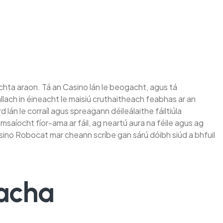
chta araon. Tá an Casino lán le beogacht, agus tá
lach in éineacht le maisiú cruthaitheach feabhas ar an
lán le corraíl agus spreagann déileálaithe fáiltiúla
aíocht fíor-ama ar fáil, ag neartú aura na féile agus ag
ino Robocat mar cheann scríbe gan sárú dóibh siúd a bhfuil
racha