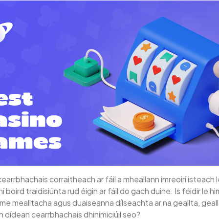
í cearrbhachais corraitheach ar fáil a mheallann imreoirí istea
oird traidisiúnta rud éigin ar fáil do gach duine. Is féidir le h
ime mealltacha agus duaiseanna dílseachta ar na geallta, geal
n dídean cearrbhachais dhinimiciúil seo?