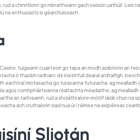
is, rud a chinntíonn go mbraitheann gach seisiún uathúil. Leis
fiú na enthusiasts is géarchúiseach.
a
asino, tuigeann cuairteoir go tapa an modh aoibríonn an teic
ntacha ó thaobh radhairc de ina bhfuil dearaí ardtaifigh, beoc
ith eachtraí miotasacha go turasanna futuracha, ag mealladh do 
la agus comhpháirteanna réaltachta méadaithe, ag mealladh 
gartha an taitneamh, rud a sholáthraíonn móitíf láidir chun na
eacha ach cruthaíonn siad nua úr i réimse na eispéireas cearrb
síní Sliotán