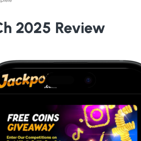
 Ch 2025 Review