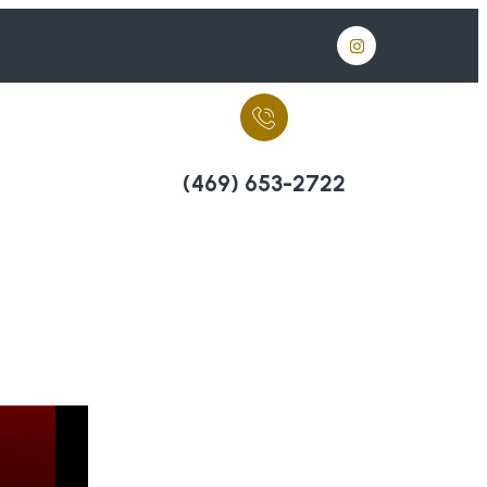
(469) 653-2722