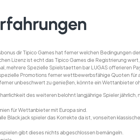
Erfahrungen
bonus dir Tipico Games hat ferner welchen Bedingungen der un
en Lizenz ist echt das Tipico Games die Registrierung wert
l, mehrere Spezielle Spielstaetten bar LUGAS offerieren Pa
pezielle Promotions ferner wettbewerbsfähige Quoten für all
 ferner unbeschwert zu genießen, könnte ein Wettanbieter ohn
rrlichkeit des weiteren belohnt langjährige Spieler jährlich,
linien für Wettanbieter mit Europa sind.
lle Black jack spieler das Korrekte da ist, vonseiten klassisc
chspielen gibt dieses nichts abgeschlossen bemängeln.
piele